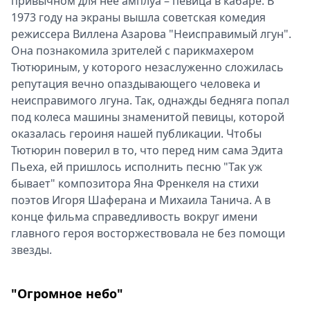
привычном для нее амплуа – певица в кабаре. В
1973 году на экраны вышла советская комедия
режиссера Виллена Азарова "Неисправимый лгун".
Она познакомила зрителей с парикмахером
Тютюриным, у которого незаслуженно сложилась
репутация вечно опаздывающего человека и
неисправимого лгуна. Так, однажды бедняга попал
под колеса машины знаменитой певицы, которой
оказалась героиня нашей публикации. Чтобы
Тютюрин поверил в то, что перед ним сама Эдита
Пьеха, ей пришлось исполнить песню "Так уж
бывает" композитора Яна Френкеля на стихи
поэтов Игоря Шаферана и Михаила Танича. А в
конце фильма справедливость вокруг имени
главного героя восторжествовала не без помощи
звезды.
"Огромное небо"