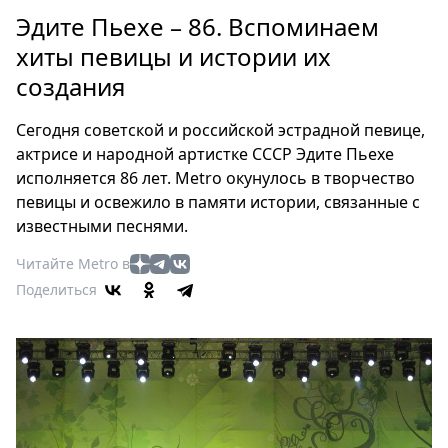
Петербург
Эдите Пьехе – 86. Вспоминаем
Россия
хиты певицы и истории их
Мир
создания
Здоровье
Еда
Сегодня советской и российской эстрадной певице,
Туризм
актрисе и народной артистке СССР Эдите Пьехе
Мода
исполняется 86 лет. Metro окунулось в творчество
Театр
певицы и освежило в памяти истории, связанные с
Кино
известными песнями.
Афиша
Читайте Metro в
Книги
Поделиться
Выставки
Пресс-
релизы
О
Metro
Стримы