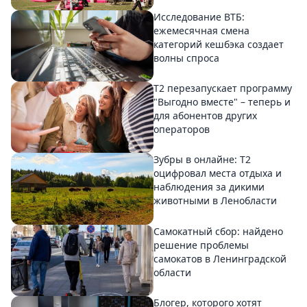
Исследование ВТБ:
ежемесячная смена
категорий кешбэка создает
волны спроса
Т2 перезапускает программу
"Выгодно вместе" – теперь и
для абонентов других
операторов
Зубры в онлайне: Т2
оцифровал места отдыха и
наблюдения за дикими
животными в Ленобласти
Самокатный сбор: найдено
решение проблемы
самокатов в Ленинградской
области
Блогер, которого хотят