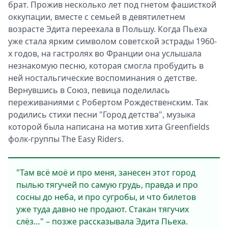
брат. Прожив несколько лет под гнетом фашисткой
оккупации, вместе с семьей в девятилетнем
возрасте Эдита переехала в Польшу. Когда Пьеха
уже стала ярким символом советской эстрады 1960-
Ф
х годов, на гастролях во Франции она услышала
незнакомую песню, которая смогла пробудить в
ней ностальгические воспоминания о детстве.
Вернувшись в Союз, певица поделилась
переживаниями с Робертом Рождественским. Так
родились стихи песни "Город детства", музыка
которой была написана на мотив хита Greenfields
фолк-группы The Easy Riders.
"Там всё моё и про меня, занесен этот город
пылью тягучей по самую грудь, правда и про
сосны до неба, и про сугробы, и что билетов
уже туда давно не продают. Стакан тягучих
слёз…" – позже рассказывала Эдита Пьеха.