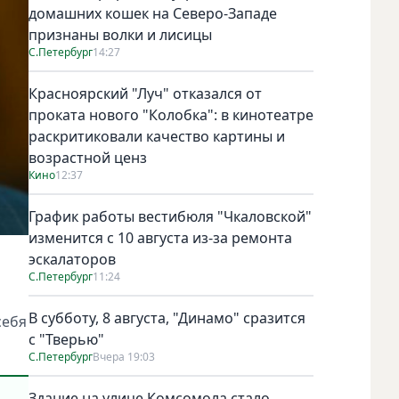
домашних кошек на Северо-Западе
признаны волки и лисицы
С.Петербург
14:27
Красноярский "Луч" отказался от
проката нового "Колобка": в кинотеатре
раскритиковали качество картины и
возрастной ценз
Кино
12:37
График работы вестибюля "Чкаловской"
изменится с 10 августа из-за ремонта
эскалаторов
С.Петербург
11:24
В субботу, 8 августа, "Динамо" сразится
себя
с "Тверью"
С.Петербург
Вчера 19:03
Здание на улице Комсомола стало