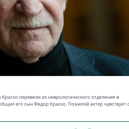
а Краско перевели из неврологического отделения в
общил его сын Федор Краско. Пожилой актер чувствует 