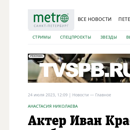
ВСЕ НОВОСТИ
ПЕТ
СТРИМЫ
СПЕЦПРОЕКТЫ
ЗВЕЗДЫ
В
erid: LdtCK5Efv
АО "ГАТР", ИНН: 7841320717
РЕКЛАМА
24 июля 2023, 12:09
|
Новости —
Главное
АНАСТАСИЯ НИКОЛАЕВА
Актер Иван Кра