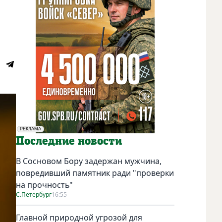
РЕКЛАМА
Социальная реклама
Последние новости
В Сосновом Бору задержан мужчина,
повредивший памятник ради "проверки
на прочность"
С.Петербург
16:55
Главной природной угрозой для