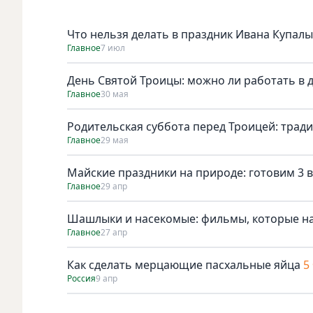
Что нельзя делать в праздник Ивана Купалы
Главное
7 июл
День Святой Троицы: можно ли работать в 
Главное
30 мая
Родительская суббота перед Троицей: трад
Главное
29 мая
Майские праздники на природе: готовим 3 в
Главное
29 апр
Шашлыки и насекомые: фильмы, которые н
Главное
27 апр
Как сделать мерцающие пасхальные яйца
5
Россия
9 апр