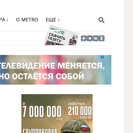
РА ↓
О METRO
ЕЩЕ ↓