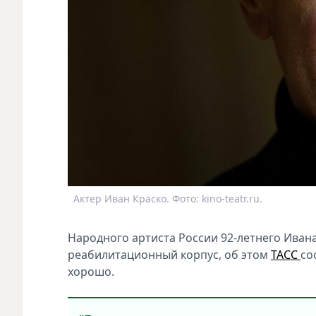
Актер Иван Краско. Фото: kino-teatr.ru.
Народного артиста России 92-летнего Иван
реабилитационный корпус, об этом
ТАСС
со
хорошо.