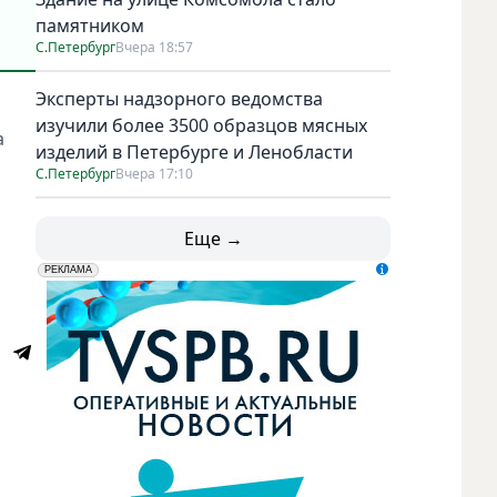
памятником
С.Петербург
Вчера 18:57
Эксперты надзорного ведомства
изучили более 3500 образцов мясных
а
изделий в Петербурге и Ленобласти
С.Петербург
Вчера 17:10
Еще →
erid: LdtCK5udn
АО "ГАТР", ИНН: 7841320717
РЕКЛАМА