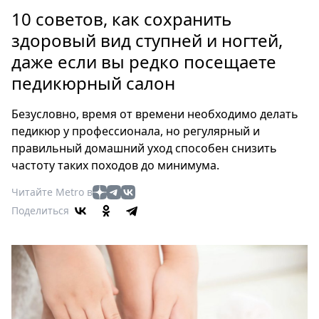
Петербург
10 советов, как сохранить
Россия
здоровый вид ступней и ногтей,
Мир
даже если вы редко посещаете
Здоровье
педикюрный салон
Еда
Туризм
Безусловно, время от времени необходимо делать
Мода
педикюр у профессионала, но регулярный и
Театр
правильный домашний уход способен снизить
Кино
частоту таких походов до минимума.
Афиша
Читайте Metro в
Книги
Поделиться
Выставки
Пресс-
релизы
О
Metro
Стримы