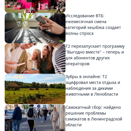
Исследование ВТБ:
ежемесячная смена
категорий кешбэка создает
волны спроса
Т2 перезапускает программу
"Выгодно вместе" – теперь и
для абонентов других
операторов
Зубры в онлайне: Т2
оцифровал места отдыха и
наблюдения за дикими
животными в Ленобласти
Самокатный сбор: найдено
решение проблемы
самокатов в Ленинградской
области