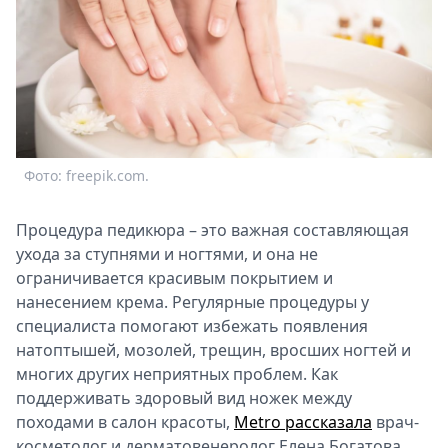
Спецпроекты
Звезды
Выборы
2026
Скачай
Metro
Фото: freepik.com.
Процедура педикюра – это важная составляющая
ухода за ступнями и ногтями, и она не
ограничивается красивым покрытием и
нанесением крема. Регулярные процедуры у
специалиста помогают избежать появления
натоптышей, мозолей, трещин, вросших ногтей и
многих других неприятных проблем. Как
поддерживать здоровый вид ножек между
походами в салон красоты,
Metro рассказала
врач-
косметолог и дерматовенеролог Елена Богатова.