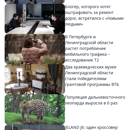
Блогер, которого хотят
оштрафовать за ремонт
дорог, встретился с «Новыми
людьми»
В Петербурге и
Ленинградской области
растет потребление
мобильного трафика –
исследование T2
Два краеведческих музея
Ленинградской области
стали победителями
грантовой программы ВТБ
Популяция дальневосточного
леопарда выросла в 6 раз
JELAND J6: один кроссовер