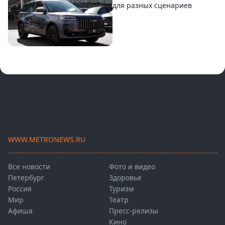
для разных сценариев
WWW.METRONEWS.RU
Все новости
Фото и видео
Петербург
Здоровье
Россия
Туризм
Мир
Театр
Афиша
Пресс-релизы
Кино