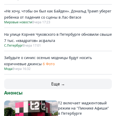
«Не хочу, чтобы он был как Байден». Дональд Трамп уберег
ребенка от падения со сцены в Лас-Вегасе
Мировые новости
Вчера 17:23
На улице Корнея Чуковского в Петербурге обновили свыше
7 тыс. «квадратов» асфальта
С.Петербург
Вчера 17:01
Забудьте о синих: осенью модницы будут носить
коричневые джинсы
6 Фото
Мода
Вчера 16:32
Еще →
Анонсы
Т2 включает маджентовый
режим на "Пикнике Афиши"
в Петербурге