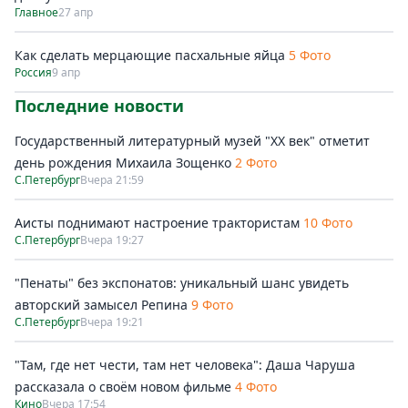
Главное
27 апр
Как сделать мерцающие пасхальные яйца
5 Фото
Россия
9 апр
Последние новости
Государственный литературный музей "ХХ век" отметит
день рождения Михаила Зощенко
2 Фото
С.Петербург
Вчера 21:59
Аисты поднимают настроение трактористам
10 Фото
С.Петербург
Вчера 19:27
"Пенаты" без экспонатов: уникальный шанс увидеть
авторский замысел Репина
9 Фото
С.Петербург
Вчера 19:21
"Там, где нет чести, там нет человека": Даша Чаруша
рассказала о своём новом фильме
4 Фото
Кино
Вчера 17:54