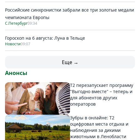
Российские синхронистки забрали все три золотые медали
чемпионата Европы
С.Петербург
09:34
Гороскоп на 6 августа: Луна в Тельце
Новости
09:07
Еще →
Анонсы
Т2 перезапускает программу
"Выгодно вместе" – теперь и
для абонентов других
операторов
Зубры в онлайне: Т2
оцифровал места отдыха и
наблюдения за дикими
животными в Ленобласти