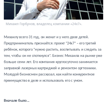
Спецпроекты
Звезды
Выборы
2026
Михаил Горбунов, владелец компании «24х7».
Скачай
Metro
Михаилу всего 31 год, он женат и у него двое детей.
Предприниматель признаётся: проект "24х7" – его третий
ребёнок, которого "нужно растить, воспитывать и следить за
тем, чтобы он не споткнулся". Бизнес Михаила на рынке уже
больше семи лет. Его компания круглосуточно занимается
заправкой лазерных картриджей и ремонтом оргтехники.
Молодой бизнесмен рассказал, как найти конкурентное
преимущество в деле и использовать его с умом.
Вначале было...