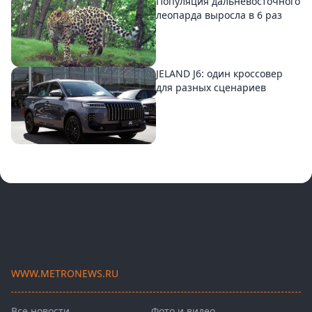
Популяция дальневосточного
леопарда выросла в 6 раз
JELAND J6: один кроссовер
для разных сценариев
WWW.METRONEWS.RU
Все новости
Фото и видео