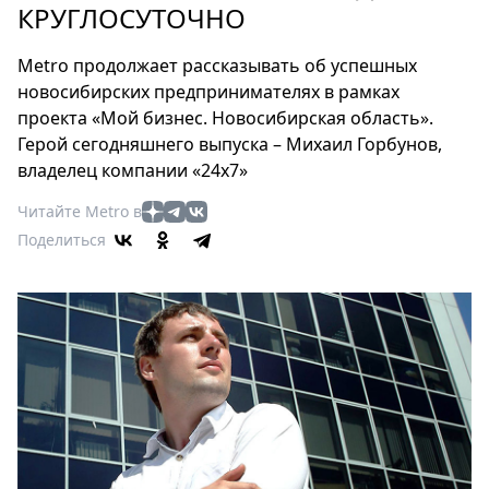
Петербург
КРУГЛОСУТОЧНО
Россия
Мир
Metro продолжает рассказывать об успешных
Здоровье
новосибирских предпринимателях в рамках
проекта «Мой бизнес. Новосибирская область».
Еда
Герой сегодняшнего выпуска – Михаил Горбунов,
Туризм
владелец компании «24х7»
Мода
Читайте Metro в
Театр
Поделиться
Кино
Афиша
Книги
Выставки
Пресс-
релизы
О
Metro
Стримы