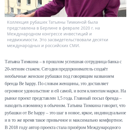
Спецпроекты
Звезды
Выборы
Коллекция рубашек Татьяны Тимкиной была
2026
представлена в Берлине в феврале 2020 г. на
Международном конгрессе инвестиций и
Скачай
недвижимости. Это засвидетельствовали десятки
Metro
международных и российских СМИ.
Татьяна Тимкина – в прошлом успешная сотрудница банка с
20-летним стажем. Сегодня предприниматель создаёт
необычные женские рубашки под говорящим названием
бренда Be happy. По словам женщины, это доставляет
огромное удовольствие и ей самой, и всем клиентам марки. На
рынке проект представлен 1,5 года. Главный посыл бренда –
находить изюминку в обычном. Татьяна Тимкина говорит, что
рубашки от Be happy – это шаг в новое, яркое, индивидуальное
и в то же время такое привычное и максимально комфортное.
В 2018 году автор проекта стала призёром Международного