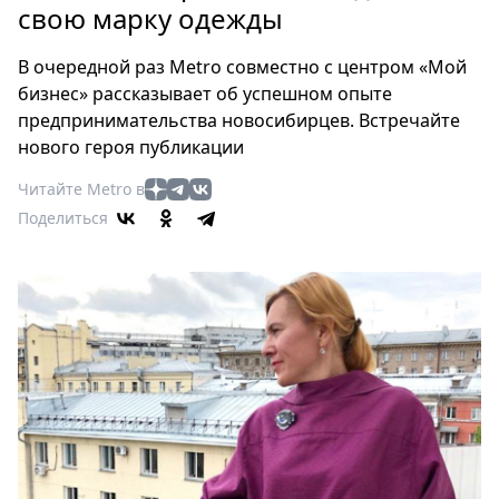
Петербург
свою марку одежды
Россия
Мир
В очередной раз Metro совместно с центром «Мой
Здоровье
бизнес» рассказывает об успешном опыте
предпринимательства новосибирцев. Встречайте
Еда
нового героя публикации
Туризм
Мода
Читайте Metro в
Театр
Поделиться
Кино
Афиша
Книги
Выставки
Пресс-
релизы
О
Metro
Стримы