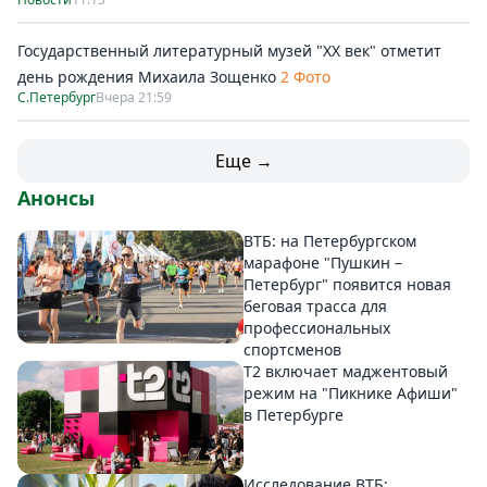
Государственный литературный музей "ХХ век" отметит
день рождения Михаила Зощенко
2 Фото
С.Петербург
Вчера 21:59
Еще →
Анонсы
ВТБ: на Петербургском
марафоне "Пушкин –
Петербург" появится новая
беговая трасса для
профессиональных
спортсменов
Т2 включает маджентовый
режим на "Пикнике Афиши"
в Петербурге
Исследование ВТБ: