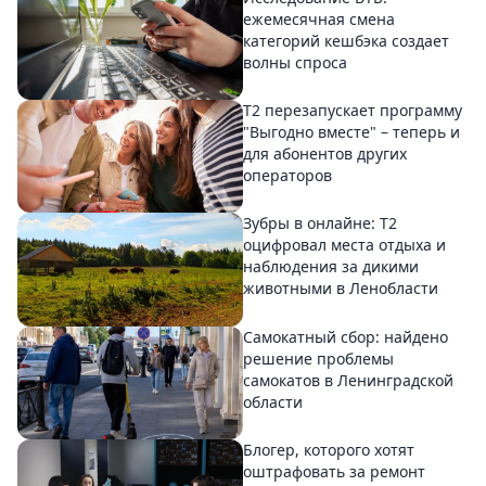
ежемесячная смена
категорий кешбэка создает
волны спроса
Т2 перезапускает программу
"Выгодно вместе" – теперь и
для абонентов других
операторов
Зубры в онлайне: Т2
оцифровал места отдыха и
наблюдения за дикими
животными в Ленобласти
Самокатный сбор: найдено
решение проблемы
самокатов в Ленинградской
области
Блогер, которого хотят
оштрафовать за ремонт