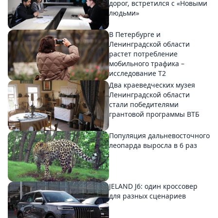
дорог, встретился с «Новыми
людьми»
В Петербурге и
Ленинградской области
растет потребление
мобильного трафика –
исследование T2
Два краеведческих музея
Ленинградской области
стали победителями
грантовой программы ВТБ
Популяция дальневосточного
леопарда выросла в 6 раз
JELAND J6: один кроссовер
для разных сценариев