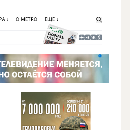
РА ↓
О METRO
ЕЩЕ ↓