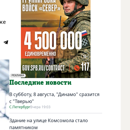
же
РЕКЛАМА
Социальная реклама
Последние новости
В субботу, 8 августа, "Динамо" сразится
с "Тверью"
С.Петербург
Вчера 19:03
Здание на улице Комсомола стало
памятником