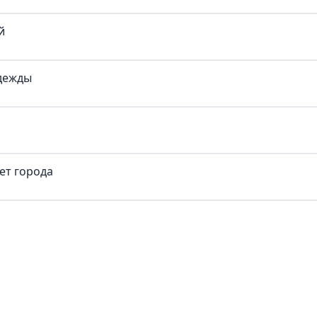
й
одежды
ет города