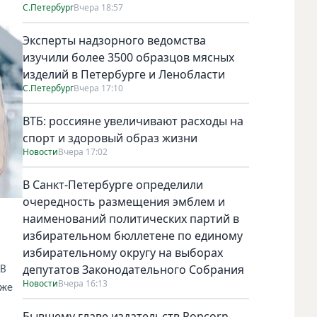
С.Петербург
Вчера 18:57
Эксперты надзорного ведомства
изучили более 3500 образцов мясных
изделий в Петербурге и Ленобласти
С.Петербург
Вчера 17:10
ВТБ: россияне увеличивают расходы на
спорт и здоровый образ жизни
Новости
Вчера 17:02
В Санкт-Петербурге определили
очередность размещения эмблем и
наименований политических партий в
избирательном бюллетене по единому
избирательному округу на выборах
депутатов Законодательного Собрания
 В
Новости
Вчера 16:13
уже
Бывшему главе издательств Popcorn