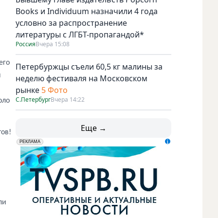
Books и Individuum назначили 4 года
условно за распространение
литературы с ЛГБТ-пропагандой*
Россия
Вчера 15:08
его
Петербуржцы съели 60,5 кг малины за
ы
неделю фестиваля на Московском
рынке
5 Фото
С.Петербург
Вчера 14:22
оло
Еще →
тов!
erid: LdtCK5udn
АО "ГАТР", ИНН: 7841320717
РЕКЛАМА
ли