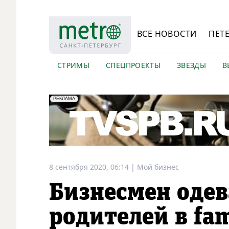
ВСЕ НОВОСТИ
ПЕТ
СТРИМЫ
СПЕЦПРОЕКТЫ
ЗВЕЗДЫ
В
erid: LdtCK5Efv
АО "ГАТР", ИНН: 7841320717
РЕКЛАМА
8 сентября 2020, 06:14
|
Мой бизнес
Бизнесмен одев
родителей в fam