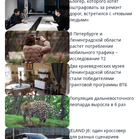
Блогер, которого хотят
оштрафовать за ремонт
дорог, встретился с «Новыми
людьми»
В Петербурге и
Ленинградской области
растет потребление
мобильного трафика –
исследование T2
Два краеведческих музея
Ленинградской области
стали победителями
грантовой программы ВТБ
Популяция дальневосточного
леопарда выросла в 6 раз
JELAND J6: один кроссовер
для разных сценариев