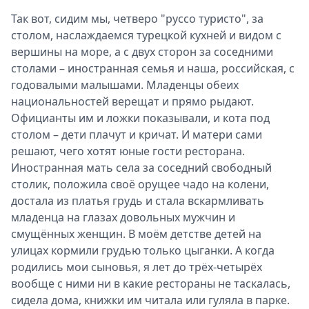
Так вот, сидим мы, четверо "руссо туристо", за
столом, наслаждаемся турецкой кухней и видом с
вершины на море, а с двух сторон за соседними
столами – иностранная семья и наша, российская, с
годовалыми малышами. Младенцы обеих
национальностей верещат и прямо рыдают.
Официанты им и ложки показывали, и кота под
столом – дети плачут и кричат. И матери сами
решают, чего хотят юные гости ресторана.
Иностранная мать села за соседний свободный
столик, положила своё орущее чадо на колени,
достала из платья грудь и стала вскармливать
младенца на глазах довольных мужчин и
смущённых женщин. В моём детстве детей на
улицах кормили грудью только цыганки. А когда
родились мои сыновья, я лет до трёх-четырёх
вообще с ними ни в какие рестораны не таскалась,
сидела дома, книжки им читала или гуляла в парке.