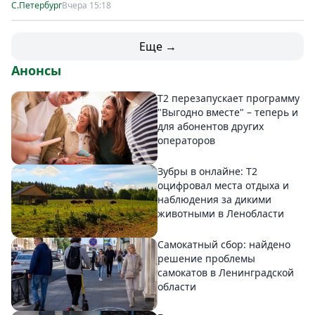
С.Петербург
Вчера 15:18
Еще →
Анонсы
Т2 перезапускает программу
"Выгодно вместе" – теперь и
для абонентов других
операторов
Зубры в онлайне: Т2
оцифровал места отдыха и
наблюдения за дикими
животными в Ленобласти
Самокатный сбор: найдено
решение проблемы
самокатов в Ленинградской
области