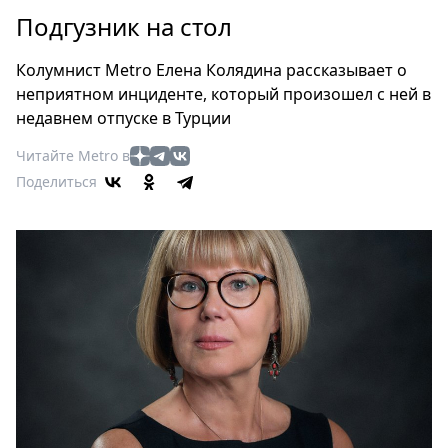
Петербург
Подгузник на стол
Россия
Мир
Колумнист Metro Елена Колядина рассказывает о
Здоровье
неприятном инциденте, который произошел с ней в
Еда
недавнем отпуске в Турции
Туризм
Читайте Metro в
Мода
Поделиться
Театр
Кино
Афиша
Книги
Выставки
Пресс-
релизы
О
Metro
Стримы