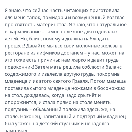
Я знаю, что сейчас часть читающих приготовила
для меня тапок, помидоры и возмущённый возглас
про святость материнства. Я знаю, что натуральное
вскармливание – самое полезное для годовалых
детей. Но, блин, почему я должна наблюдать
процесс! Давайте мы все свои молочные железы в
ресторане из лифчиков достанем – у нас, может, на
это тоже есть причины: нам жарко и давит грудь
подоконник! Затем мать решила соблюсти баланс
содержимого и извлекла другую грудь, покормив
младенца и из этого святого Грааля. Потом мамаша
поставила сытого младенца ножками в босоножках
на стол, дождалась, когда чадо срыгнёт и
опорожнится, и стала прямо на столе менять
подгузник – обкаканный положила здесь же, на
столе. Наконец, напитанный и подтёртый младенец
был усажен на детский стульчик и ненадолго
замолчал.