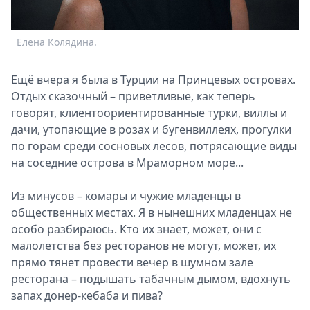
Спецпроекты
Звезды
Елена Колядина.
Выборы
2026
Ещё вчера я была в Турции на Принцевых островах.
Скачай
Отдых сказочный – приветливые, как теперь
Metro
говорят, клиентоориентированные турки, виллы и
дачи, утопающие в розах и бугенвиллеях, прогулки
по горам среди сосновых лесов, потрясающие виды
на соседние острова в Мраморном море...
Из минусов – комары и чужие младенцы в
общественных местах. Я в нынешних младенцах не
особо разбираюсь. Кто их знает, может, они с
малолетства без ресторанов не могут, может, их
прямо тянет провести вечер в шумном зале
ресторана – подышать табачным дымом, вдохнуть
запах донер-кебаба и пива?