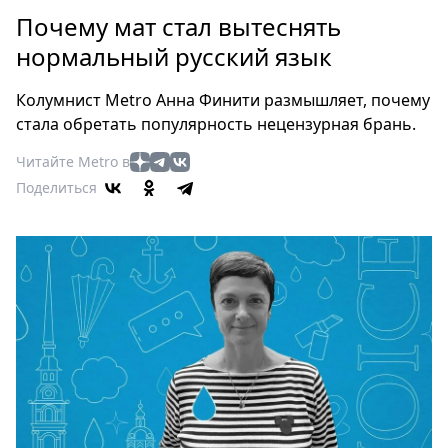
Петербург
Почему мат стал вытеснять
Россия
нормальный русский язык
Мир
Здоровье
Колумнист Metro Анна Финити размышляет, почему
Еда
стала обретать популярность нецензурная брань.
Туризм
Читайте Metro в
Мода
Поделиться
Театр
Кино
Афиша
Книги
Выставки
Пресс-
релизы
О
Metro
Стримы