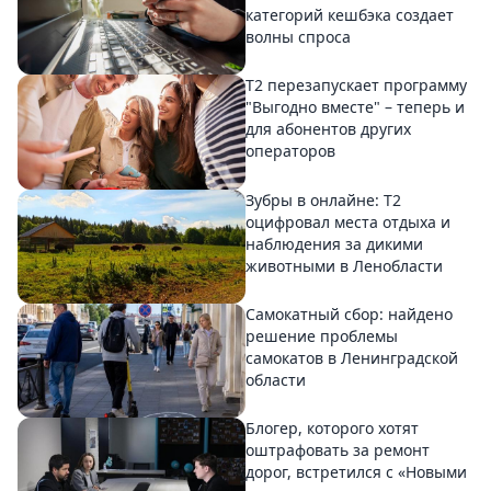
категорий кешбэка создает
волны спроса
Т2 перезапускает программу
"Выгодно вместе" – теперь и
для абонентов других
операторов
Зубры в онлайне: Т2
оцифровал места отдыха и
наблюдения за дикими
животными в Ленобласти
Самокатный сбор: найдено
решение проблемы
самокатов в Ленинградской
области
Блогер, которого хотят
оштрафовать за ремонт
дорог, встретился с «Новыми