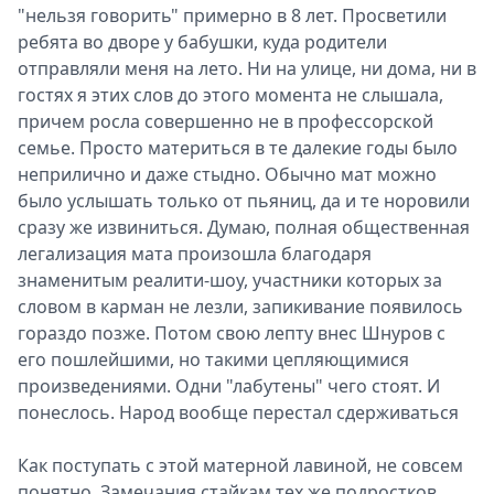
"нельзя говорить" примерно в 8 лет. Просветили
ребята во дворе у бабушки, куда родители
отправляли меня на лето. Ни на улице, ни дома, ни в
гостях я этих слов до этого момента не слышала,
причем росла совершенно не в профессорской
семье. Просто материться в те далекие годы было
неприлично и даже стыдно. Обычно мат можно
было услышать только от пьяниц, да и те норовили
сразу же извиниться. Думаю, полная общественная
легализация мата произошла благодаря
знаменитым реалити-шоу, участники которых за
словом в карман не лезли, запикивание появилось
гораздо позже. Потом свою лепту внес Шнуров с
его пошлейшими, но такими цепляющимися
произведениями. Одни "лабутены" чего стоят. И
понеслось. Народ вообще перестал сдерживаться
Как поступать с этой матерной лавиной, не совсем
понятно. Замечания стайкам тех же подростков