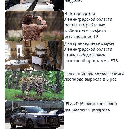
людьми»
В Петербурге и
Ленинградской области
растет потребление
мобильного трафика –
исследование T2
Два краеведческих музея
Ленинградской области
стали победителями
грантовой программы ВТБ
Популяция дальневосточного
леопарда выросла в 6 раз
JELAND J6: один кроссовер
для разных сценариев