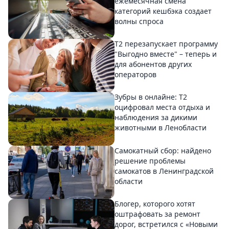
ежемесячная смена
категорий кешбэка создает
волны спроса
Т2 перезапускает программу
"Выгодно вместе" – теперь и
для абонентов других
операторов
Зубры в онлайне: Т2
оцифровал места отдыха и
наблюдения за дикими
животными в Ленобласти
Самокатный сбор: найдено
решение проблемы
самокатов в Ленинградской
области
Блогер, которого хотят
оштрафовать за ремонт
дорог, встретился с «Новыми