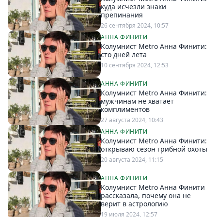
Петербург
куда исчезли знаки
Россия
препинания
Мир
26 сентября 2024, 10:57
АННА ФИНИТИ
Здоровье
Колумнист Metro Анна Финити:
Еда
сто дней лета
10 сентября 2024, 12:53
Туризм
Мода
АННА ФИНИТИ
Колумнист Metro Анна Финити:
Театр
мужчинам не хватает
Кино
комплиментов
27 августа 2024, 10:43
Афиша
АННА ФИНИТИ
Книги
Колумнист Metro Анна Финити:
Выставки
открываю сезон грибной охоты
20 августа 2024, 11:15
Пресс-
релизы
АННА ФИНИТИ
Колумнист Metro Анна Финити
О
рассказала, почему она не
Metro
верит в астрологию
19 июля 2024, 12:57
Стримы