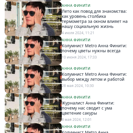
АННА ФИНИТИ
Спецпроекты
Лето как повод для знакомства:
Звезды
как уровень столбика
Выборы
термометра за окном влияет на
нашу социальную жизнь
2026
4 июля 2024, 11:21
Скачай
АННА ФИНИТИ
Metro
Колумнист Metro Анна Финити:
почему цветы нужны всегда
10 июня 2024, 17:33
АННА ФИНИТИ
Колумнист Metro Анна Финити:
выбор между летом и работой
28 мая 2024, 10:30
АННА ФИНИТИ
Журналист Анна Финити:
почему нас сводит с ума
цветение сакуры
8 мая 2024, 12:01
АННА ФИНИТИ
Колумнист Metro Анна