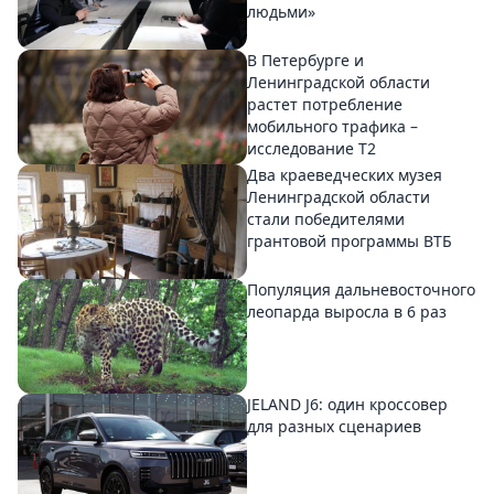
людьми»
В Петербурге и
Ленинградской области
растет потребление
мобильного трафика –
исследование T2
Два краеведческих музея
Ленинградской области
стали победителями
грантовой программы ВТБ
Популяция дальневосточного
леопарда выросла в 6 раз
JELAND J6: один кроссовер
для разных сценариев