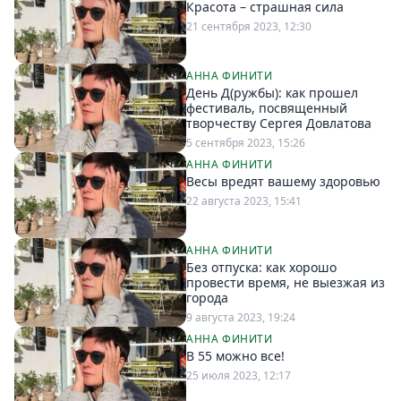
Красота – страшная сила
21 сентября 2023, 12:30
АННА ФИНИТИ
День Д(ружбы): как прошел
фестиваль, посвященный
творчеству Сергея Довлатова
5 сентября 2023, 15:26
АННА ФИНИТИ
Весы вредят вашему здоровью
22 августа 2023, 15:41
АННА ФИНИТИ
Без отпуска: как хорошо
провести время, не выезжая из
города
9 августа 2023, 19:24
АННА ФИНИТИ
В 55 можно все!
25 июля 2023, 12:17