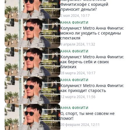
Финити:кофе с корицей
приносит деньги?
2 мая 2024, 10:17
АННА ФИНИТИ
Колумнист Metro Анна Финити:
можно ли уходить с середины
спектакля
9 апреля 2024, 11:32
АННА ФИНИТИ
Колумнист Metro Анна Финити:
как беречь себя и своих
близких
28 марта 2024, 10:17
АННА ФИНИТИ
Колумнист Metro Анна Финити:
как приходит старость
12 марта 2024, 11:56
АННА ФИНИТИ
О, спорт, ты мне совсем не
помог!
20 февраля 2024, 12:11