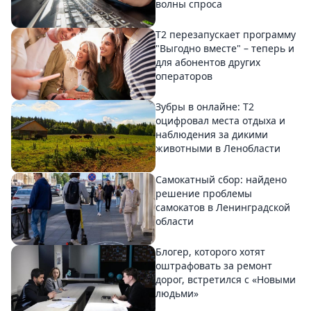
волны спроса
Т2 перезапускает программу
"Выгодно вместе" – теперь и
для абонентов других
операторов
Зубры в онлайне: Т2
оцифровал места отдыха и
наблюдения за дикими
животными в Ленобласти
Самокатный сбор: найдено
решение проблемы
самокатов в Ленинградской
области
Блогер, которого хотят
оштрафовать за ремонт
дорог, встретился с «Новыми
людьми»