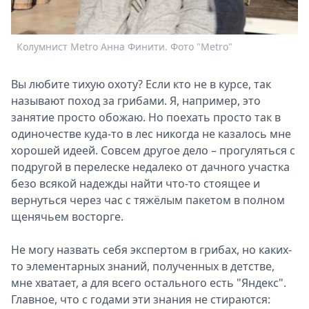
Спецпроекты
Звезды
Колумнист Metro Анна Финити. Фото "Metro"
Выборы
2026
Скачай
Вы любите тихую охоту? Если кто не в курсе, так
Metro
называют поход за грибами. Я, например, это
занятие просто обожаю. Но поехать просто так в
одиночестве куда-то в лес никогда не казалось мне
хорошей идеей. Совсем другое дело – прогуляться с
подругой в перелеске недалеко от дачного участка
безо всякой надежды найти что-то стоящее и
вернуться через час с тяжёлым пакетом в полном
щенячьем восторге.
Не могу назвать себя экспертом в грибах, но каких-
то элементарных знаний, полученных в детстве,
мне хватает, а для всего остального есть "Яндекс".
Главное, что с годами эти знания не стираются: