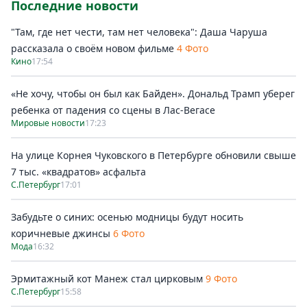
Последние новости
"Там, где нет чести, там нет человека": Даша Чаруша
рассказала о своём новом фильме
4 Фото
Кино
17:54
«Не хочу, чтобы он был как Байден». Дональд Трамп уберег
ребенка от падения со сцены в Лас-Вегасе
Мировые новости
17:23
На улице Корнея Чуковского в Петербурге обновили свыше
7 тыс. «квадратов» асфальта
С.Петербург
17:01
Забудьте о синих: осенью модницы будут носить
коричневые джинсы
6 Фото
Мода
16:32
Эрмитажный кот Манеж стал цирковым
9 Фото
С.Петербург
15:58