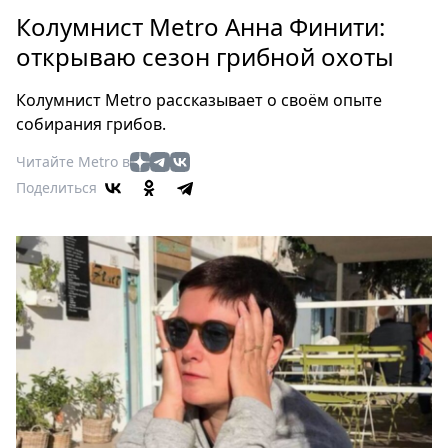
Петербург
Колумнист Metro Анна Финити:
Россия
открываю сезон грибной охоты
Мир
Здоровье
Колумнист Metro рассказывает о своём опыте
Еда
собирания грибов.
Туризм
Читайте Metro в
Мода
Поделиться
Театр
Кино
Афиша
Книги
Выставки
Пресс-
релизы
О
Metro
Стримы