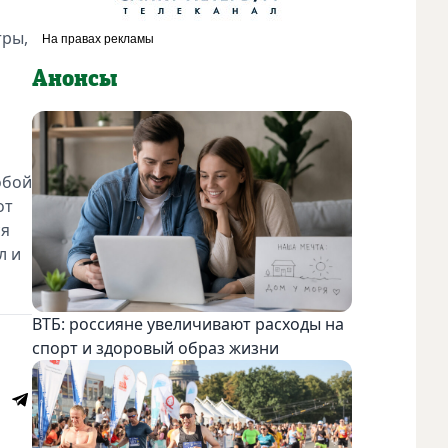
тры,
Анонсы
обой
от
ся
л и
ВТБ: россияне увеличивают расходы на
спорт и здоровый образ жизни