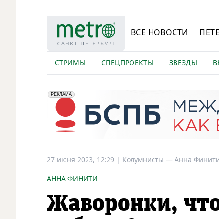
ВСЕ НОВОСТИ
ПЕТ
СТРИМЫ
СПЕЦПРОЕКТЫ
ЗВЕЗДЫ
В
erid: 2VfnxyFybV5
ПАО "Банк "Санкт-Петербург", ИНН: 7831000027
РЕКЛАМА
27 июня 2023, 12:29
|
Колумнисты —
Анна Финит
АННА ФИНИТИ
Жаворонки, что