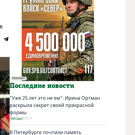
в
РЕКЛАМА
Социальная реклама
Последние новости
"Уже 25 лет это не ем": Ирина Ортман
раскрыла секрет своей прекрасной
формы
Звезды
15:11
В Петербурге почтили память