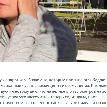
ану жаворонком. Знакомые, которые просыпаются бодря
я смешанные чувства восхищения и возмущения. Я тольк
адуются новому дню: кто на велике сто километров намо
сейн успел уже заскочить и теперь сидит дома, пьёт
, с чувством выполненного долга. И таких идеальных л