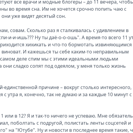
ветуют все врачи и модные блогеры – до 11 вечера, чтоб
ы во время сна. Им не хочется срочно попить чаю с
 они уже видят десятый сон.
ам, совам. Сколько раз я сталкивалась с удивлением в
пи-и-и-ишь??? Ну ты даё-о-о-ошь". А время-то всего 11 у
 приходится хихикать и что-то бормотать извиняющимся
ся, виноват. И кажешься ты себе каким-то неправильным
а самом деле спим мы с этими идеальными людьми
а они сладко сопят под одеялом, у меня только жизнь
й-единственной причине – вокруг столько интересного,
 с утра я, конечно, так не думаю и за каждые 10 минут с
1 или в 12? Я и так-то ничего не успеваю. Мне обязател
ал, поболтать с подругой, полистать ленты соцсетей и
го" на "Ютубе". Ну и новости в последнее время такие, 