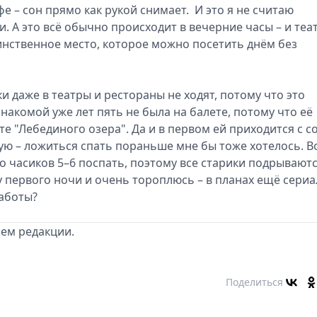
е – сон прямо как рукой снимает. И это я не считаю
. А это всё обычно происходит в вечерние часы – и теа
динственное место, которое можно посетить днём без
ки даже в театры и рестораны не ходят, потому что это
акомой уже лет пять не была на балете, потому что её
те "Лебединого озера". Да и в первом ей приходится с с
ую – ложиться спать пораньше мне бы тоже хотелось. В
о часиков 5–6 поспать, поэтому все старики подрывают
у первого ночи и очень тороплюсь – в планах ещё сериа
работы?
ем редакции.
Поделиться