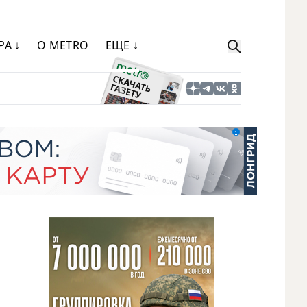
РА ↓
О METRO
ЕЩЕ ↓