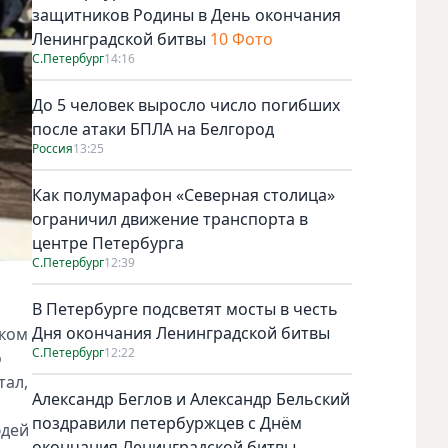
защитников Родины в День окончания
Ленинградской битвы
10 Фото
С.Петербург
14:16
До 5 человек выросло число погибших
после атаки БПЛА на Белгород
Россия
13:25
Как полумарафон «Северная столица»
ограничил движение транспорта в
центре Петербурга
С.Петербург
12:39
В Петербурге подсветят мосты в честь
Дня окончания Ленинградской битвы
чком
С.Петербург
12:22
о
тал,
Александр Беглов и Александр Бельский
поздравили петербуржцев с Днём
юдей
окончания Ленинградской битвы