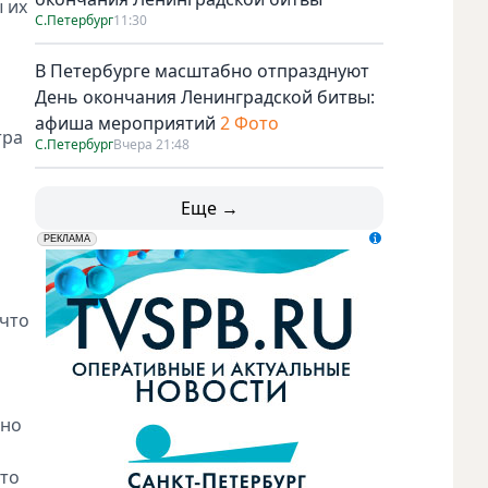
ы их
С.Петербург
11:30
В Петербурге масштабно отпразднуют
День окончания Ленинградской битвы:
афиша мероприятий
2 Фото
тра
С.Петербург
Вчера 21:48
Еще →
erid: LdtCK5udn
АО "ГАТР", ИНН: 7841320717
РЕКЛАМА
 что
ьно
что