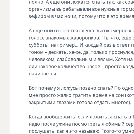
полно. А ещё они ложатся спать так, как со
организмы вырабатывали все нужные гормон
зефиром в час ночи, потому что в это время
А ещё они относятся слегка высокомерно к н
голосе знакомых жаворонков: "Ты что, ещё с
субботы, например... И каждый раз в ответ
тоном – дескать, хе-хе, да, только проснул
человеком, слабовольным и вялым. Хотя н
одинаковое количество часов – просто когд
начинается.
Вот почему я ложусь поздно спать? По одно
мне просто жалко тратить время на сон (хотя
закрытыми глазами готова отдать многое).
Когда вообще жить, если ложиться спать в 1
надо после ужина посмотреть любимый сери
послушать, как я это называю, "кого-то умно