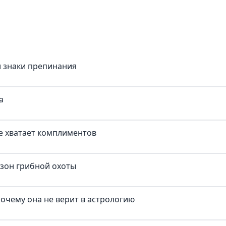
и знаки препинания
а
е хватает комплиментов
езон грибной охоты
почему она не верит в астрологию