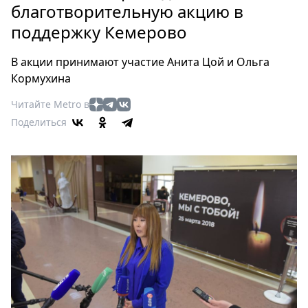
Петербург
благотворительную акцию в
Россия
поддержку Кемерово
Мир
Здоровье
В акции принимают участие Анита Цой и Ольга
Еда
Кормухина
Туризм
Читайте Metro в
Мода
Поделиться
Театр
Кино
Афиша
Книги
Выставки
Пресс-
релизы
О
Metro
Стримы