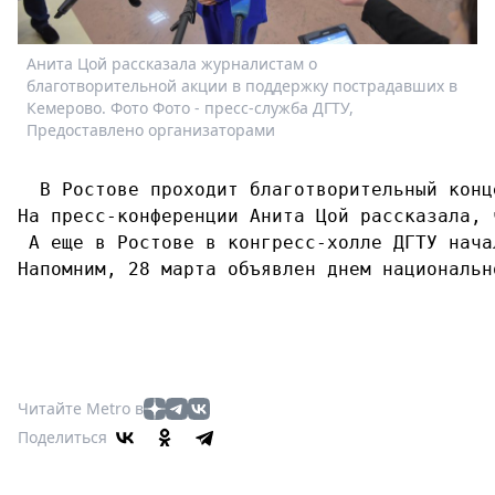
Спецпроекты
Звезды
Анита Цой рассказала журналистам о
Выборы
благотворительной акции в поддержку пострадавших в
2026
Кемерово. Фото Фото - пресс-служба ДГТУ,
Скачай
Предоставлено организаторами
Metro
  В Ростове проходит благотворительный конц
На пресс-конференции Анита Цой рассказала, 
 А еще в Ростове в конгресс-холле ДГТУ нача
Читайте Metro в
Поделиться