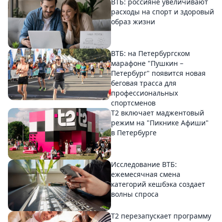
ВТБ: россияне увеличивают
расходы на спорт и здоровый
образ жизни
ВТБ: на Петербургском
марафоне "Пушкин –
Петербург" появится новая
беговая трасса для
профессиональных
спортсменов
Т2 включает маджентовый
режим на "Пикнике Афиши"
в Петербурге
Исследование ВТБ:
ежемесячная смена
категорий кешбэка создает
волны спроса
Т2 перезапускает программу