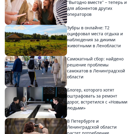
"Выгодно вместе" – теперь и
для абонентов других
операторов
Зубры в онлайне: Т2
оцифровал места отдыха и
наблюдения за дикими
животными в Ленобласти
Самокатный сбор: найдено
решение проблемы
самокатов в Ленинградской
области
Блогер, которого хотят
оштрафовать за ремонт
дорог, встретился с «Новыми
людьми»
В Петербурге и
Ленинградской области
растет потребление