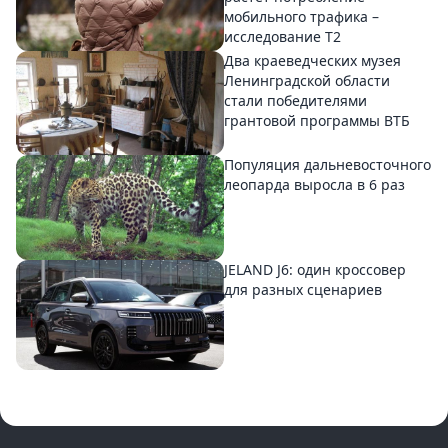
мобильного трафика –
исследование T2
Два краеведческих музея
Ленинградской области
стали победителями
грантовой программы ВТБ
Популяция дальневосточного
леопарда выросла в 6 раз
JELAND J6: один кроссовер
для разных сценариев