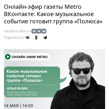
Петербург
Онлайн-эфир газеты Metro
Россия
ВКонтакте: Какое музыкальное
Мир
событие готовит группа «Полюса»
Здоровье
Еда
Читайте Metro в
Туризм
Поделиться
Мода
Театр
Кино
Афиша
Книги
Выставки
Пресс-
релизы
О
Metro
Стримы