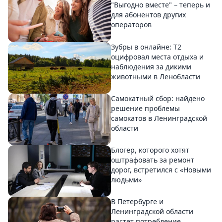
"Выгодно вместе" – теперь и
для абонентов других
операторов
Зубры в онлайне: Т2
оцифровал места отдыха и
наблюдения за дикими
животными в Ленобласти
Самокатный сбор: найдено
решение проблемы
самокатов в Ленинградской
области
Блогер, которого хотят
оштрафовать за ремонт
дорог, встретился с «Новыми
людьми»
В Петербурге и
Ленинградской области
растет потребление