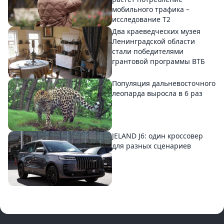
мобильного трафика –
исследование T2
Два краеведческих музея
Ленинградской области
стали победителями
грантовой программы ВТБ
Популяция дальневосточного
леопарда выросла в 6 раз
JELAND J6: один кроссовер
для разных сценариев