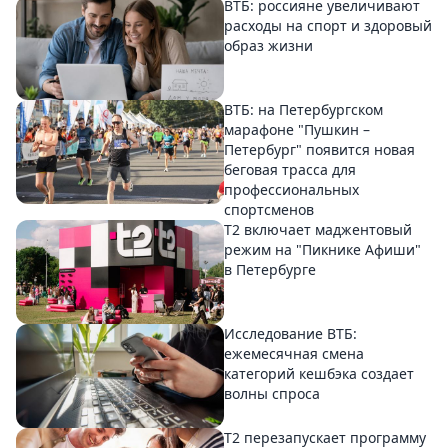
ВТБ: россияне увеличивают
расходы на спорт и здоровый
образ жизни
ВТБ: на Петербургском
марафоне "Пушкин –
Петербург" появится новая
беговая трасса для
профессиональных
спортсменов
Т2 включает маджентовый
режим на "Пикнике Афиши"
в Петербурге
Исследование ВТБ:
ежемесячная смена
категорий кешбэка создает
волны спроса
Т2 перезапускает программу