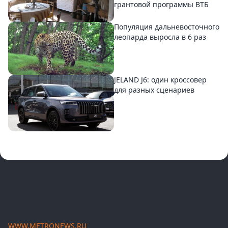
грантовой программы ВТБ
Популяция дальневосточного
леопарда выросла в 6 раз
JELAND J6: один кроссовер
для разных сценариев
WWW.METRONEWS.RU