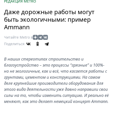
Петербург
РЕДАКЦИЯ METRO
Россия
Даже дорожные работы могут
Мир
быть экологичными: пример
Здоровье
Ammann
Еда
Туризм
Читайте Metro в
Мода
Поделиться
Театр
Кино
В наших стереотипах строительство и
Афиша
благоустройство – это процессы “грязные” и 100%-
Книги
но не экологичные, как и всё, что касается работы с
грунтами, цементом и конструкциями. На самом
Выставки
деле крупнейшие производители оборудования для
Пресс-
этого вида деятельности уже давно направили свои
релизы
силы на то, чтобы изменить ситуацию. И реально её
О
меняют, как это делает немецкий концерт Ammann.
Metro
Стримы