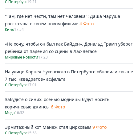
С.Петербург
19:21
"Там, где нет чести, там нет человека": Даша Чаруша
рассказала о своём новом фильме
4 Фото
Кино
17:54
«Не хочу, чтобы он был как Байден». Дональд Трамп уберег
ребенка от падения со сцены в Лас-Вегасе
Мировые новости
17:23
На улице Корнея Чуковского в Петербурге обновили свыше
7 тыс. «квадратов» асфальта
С.Петербург
17:01
Забудьте о синих: осенью модницы будут носить
коричневые джинсы
6 Фото
Мода
16:32
Эрмитажный кот Манеж стал цирковым
9 Фото
С.Петербург
15:58