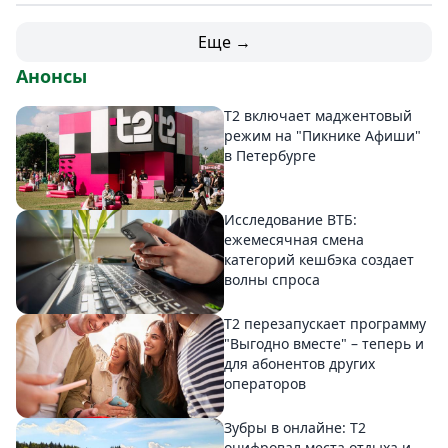
Еще →
Анонсы
Т2 включает маджентовый
режим на "Пикнике Афиши"
в Петербурге
Исследование ВТБ:
ежемесячная смена
категорий кешбэка создает
волны спроса
Т2 перезапускает программу
"Выгодно вместе" – теперь и
для абонентов других
операторов
Зубры в онлайне: Т2
оцифровал места отдыха и