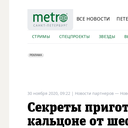
ВСЕ НОВОСТИ
ПЕТ
СТРИМЫ
СПЕЦПРОЕКТЫ
ЗВЕЗДЫ
В
erid: LdtCK5Efv
АО "ГАТР", ИНН: 7841320717
РЕКЛАМА
30 ноября 2020, 09:22
|
Новости партнеров —
Нов
Секреты приго
кальцоне от ше