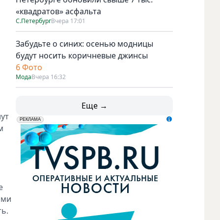
«квадратов» асфальта
С.Петербург
Вчера 17:01
Забудьте о синих: осенью модницы
будут носить коричневые джинсы
6 Фото
Мода
Вчера 16:32
Еще →
нут
erid: LdtCK5udn
АО "ГАТР", ИНН: 7841320717
РЕКЛАМА
м
е
ами
ь.