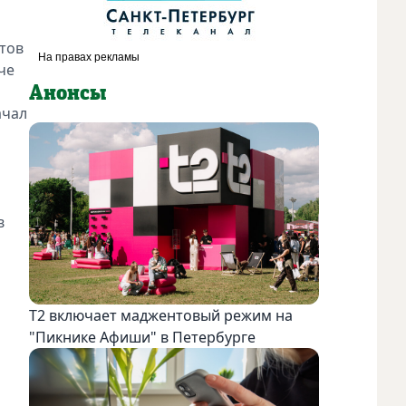
нтов
че
Анонсы
ачал
в
Т2 включает маджентовый режим на
"Пикнике Афиши" в Петербурге