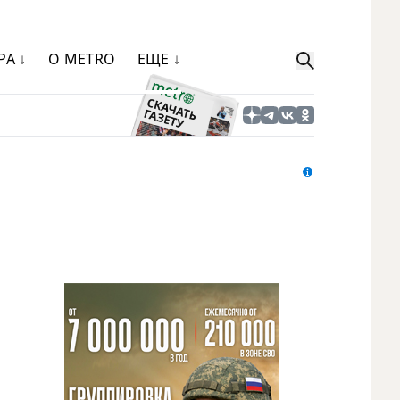
РА ↓
О METRO
ЕЩЕ ↓