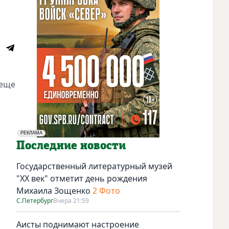
 еще
РЕКЛАМА
Социальная реклама
Последние новости
Государственный литературный музей
"ХХ век" отметит день рождения
Михаила Зощенко
2 Фото
С.Петербург
Вчера 21:59
Аисты поднимают настроение