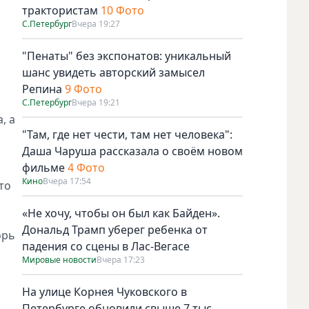
трактористам
10 Фото
С.Петербург
Вчера 19:27
.
"Пенаты" без экспонатов: уникальный
шанс увидеть авторский замысел
Репина
9 Фото
С.Петербург
Вчера 19:21
, а
"Там, где нет чести, там нет человека":
Даша Чаруша рассказала о своём новом
фильме
4 Фото
Кино
Вчера 17:54
то
«Не хочу, чтобы он был как Байден».
Дональд Трамп уберег ребенка от
орь
падения со сцены в Лас-Вегасе
Мировые новости
Вчера 17:23
На улице Корнея Чуковского в
Петербурге обновили свыше 7 тыс.