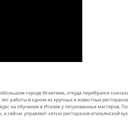
небольшом городе Искитиме, откуда перебрался сначала
у лет работы в одном из крупных и известных ресторано
курс на обучение в Италии у титулованных мастеров. По
, а сейчас управляет сетью ресторанов итальянской кух