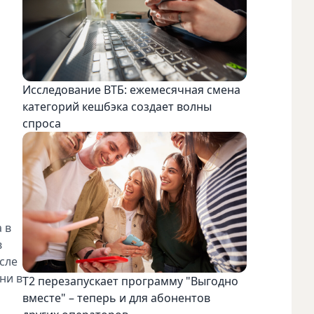
Исследование ВТБ: ежемесячная смена
категорий кешбэка создает волны
спроса
 в
в
сле
ни в
Т2 перезапускает программу "Выгодно
вместе" – теперь и для абонентов