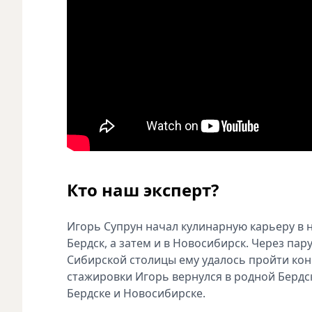
Кто наш эксперт?
Игорь Супрун начал кулинарную карьеру в 
Бердск, а затем и в Новосибирск. Через пар
Сибирской столицы ему удалось пройти кон
стажировки Игорь вернулся в родной Бердск
Бердске и Новосибирске.