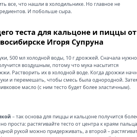
ь все, что нашли в холодильнике. Но главное не
гредиентов. И побольше сыра.
его теста для кальцоне и пиццы от
овосибирске Игоря Супруна
уки, 500 мл холодной воды, 10 г дрожжей. Сначала нужно
 получится воздушным, потому что мука насытится
жжи. Растворить их в холодной воде. Когда дрожжи нач
муки и перемешать, чтобы смесь была однородной. Зате
ивковое масло (с ним тесто будет более эластичным).
лкой
– так основа для пиццы и кальцоне получится боле
но проста: растягивайте тесто от центра к краям пальц
одной рукой можно придерживать, а второй – растягиват