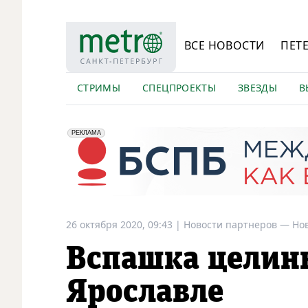
ВСЕ НОВОСТИ
ПЕТ
СТРИМЫ
СПЕЦПРОЕКТЫ
ЗВЕЗДЫ
В
erid: 2VfnxyFybV5
ПАО "Банк "Санкт-Петербург", ИНН: 7831000027
РЕКЛАМА
26 октября 2020, 09:43
|
Новости партнеров —
Но
Вспашка целин
Ярославле