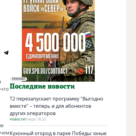
РЕКЛАМА
я
Социальная реклама
Последние новости
 что
Т2 перезапускает программу "Выгодно
вместе" – теперь и для абонентов
других операторов
Новости
Вчера 18:32
ие
ичем
Кухонный огород в парке Победы: юные