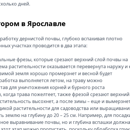
сколько дней.
ором в Ярославле
аботку дернистой почвы, глубоко вспахивая плотно
ных участках проводится в два этапа:
альные фрезы, которые срезают верхний слой почвы на
стема растительности оказывается перевернута наружу и 
 зимой земля хорошо промерзнет и весной будет
работка выполняется летом, на траву можно
тав для уничтожения корней и бурного роста
, когда трава пожелтеет, также фрезой срезают верхний
астительность высохнет, а после зимы – еще и вымерзнет
 дикой растительности для садоводства или выращивани
 землю на глубину до 20 – 25 см. Например, для посадк
ьное выравнивание почвы, но и глубина вспашки должн
 этот этап можно пропустить, поскольку обработка грун