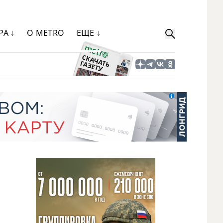
РА ↓
О METRO
ЕЩЕ ↓