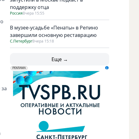
поддержку отца
Россия
Вчера 15:55
го
В музее-усадьбе «Пенаты» в Репино
завершили основную реставрацию
С.Петербург
Вчера 15:18
Еще →
erid: LdtCK5udn
АО "ГАТР", ИНН: 7841320717
РЕКЛАМА
 за
а