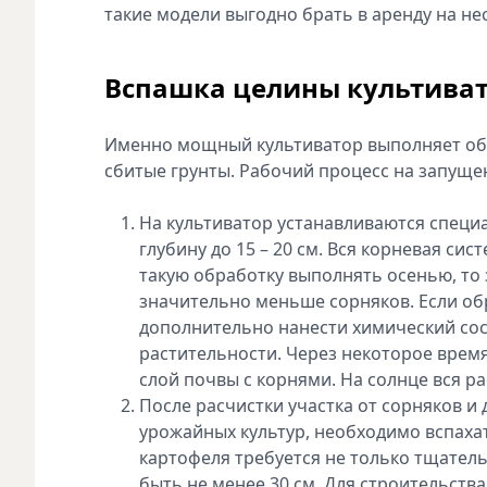
такие модели выгодно брать в аренду на не
Вспашка целины культиват
Именно мощный культиватор выполняет обр
сбитые грунты. Рабочий процесс на запущен
На культиватор устанавливаются специ
глубину до 15 – 20 см. Вся корневая си
такую обработку выполнять осенью, то
значительно меньше сорняков. Если об
дополнительно нанести химический сос
растительности. Через некоторое время
слой почвы с корнями. На солнце вся р
После расчистки участка от сорняков и
урожайных культур, необходимо вспахать
картофеля требуется не только тщател
быть не менее 30 см. Для строительства