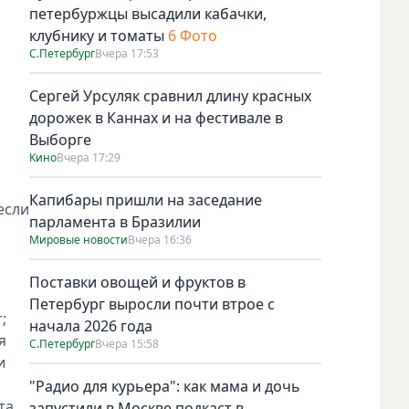
петербуржцы высадили кабачки,
клубнику и томаты
6 Фото
С.Петербург
Вчера 17:53
Сергей Урсуляк сравнил длину красных
дорожек в Каннах и на фестивале в
Выборге
Кино
Вчера 17:29
Капибары пришли на заседание
если
парламента в Бразилии
Мировые новости
Вчера 16:36
Поставки овощей и фруктов в
Петербург выросли почти втрое с
;
начала 2026 года
я
С.Петербург
Вчера 15:58
и
а
"Радио для курьера": как мама и дочь
та
запустили в Москве подкаст в