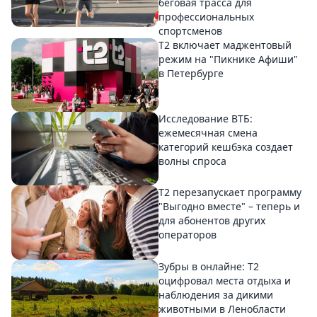
беговая трасса для
профессиональных
спортсменов
Т2 включает маджентовый
режим на "Пикнике Афиши"
в Петербурге
Исследование ВТБ:
ежемесячная смена
категорий кешбэка создает
волны спроса
Т2 перезапускает программу
"Выгодно вместе" – теперь и
для абонентов других
операторов
Зубры в онлайне: Т2
оцифровал места отдыха и
наблюдения за дикими
животными в Ленобласти