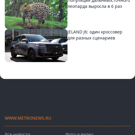
Популяция дальневосточного
леопарда выросла в 6 раз
JELAND J6: один кроссовер
для разных сценариев
WWW.METRONEWS.RU
Все новости
Фото и видео