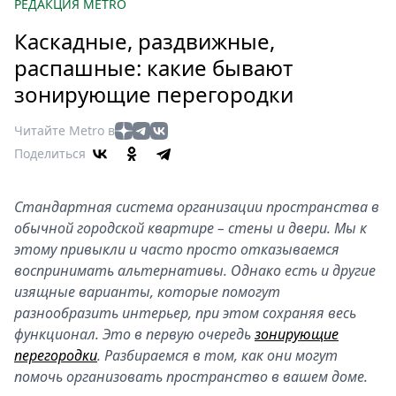
Петербург
РЕДАКЦИЯ METRO
Россия
Каскадные, раздвижные,
Мир
распашные: какие бывают
Здоровье
зонирующие перегородки
Еда
Туризм
Читайте Metro в
Мода
Поделиться
Театр
Кино
Стандартная система организации пространства в
Афиша
обычной городской квартире – стены и двери. Мы к
Книги
этому привыкли и часто просто отказываемся
воспринимать альтернативы. Однако есть и другие
Выставки
изящные варианты, которые помогут
Пресс-
разнообразить интерьер, при этом сохраняя весь
релизы
функционал. Это в первую очередь
зонирующие
О
перегородки
. Разбираемся в том, как они могут
Metro
помочь организовать пространство в вашем доме.
Стримы