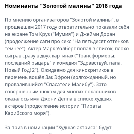
Номинанты "Золотой малины" 2018 года
Спецпроекты
Звезды
По мнению организаторов "Золотой малины", в
Выборы
прошедшем 2017 году отвратительно показали себя
2026
на экране Том Круз ("Мумия") и Джейми Доран
Скачай
(продолжение саги про секс "На пятьдесят оттенков
Metro
темнее"). Актёр Марк Уолберг попал в список, плохо
сыграв сразу в двух картинах ("Трансформеры:
последний рыцарь" и комедия "Здравствуй, папа,
Новый Год! 2"). Ожидаемо для кинокритиков в
перечень вошёл Зак Эфрон (долгожданный, но
провалившийся "Спасатели Малибу"). Зато
совершенным шоком для многих поклонников
оказалось имя Джони Деппа в списке худших
актёров (продолжение истории "Пираты
Карибского моря").
За приз в номинации "Худшая актриса" будут