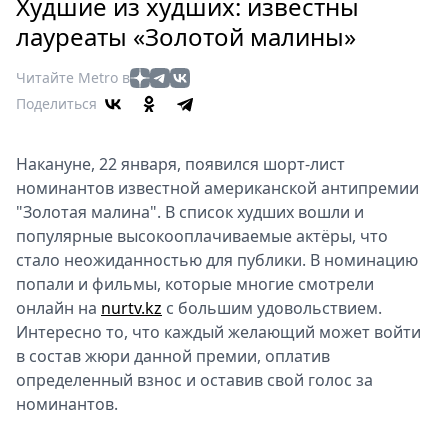
Петербург
Худшие из худших: известны
Россия
лауреаты «Золотой малины»
Мир
Читайте Metro в
Здоровье
Поделиться
Еда
Туризм
Накануне, 22 января, появился шорт-лист
Мода
номинантов известной американской антипремии
Театр
"Золотая малина". В список худших вошли и
Кино
популярные высокооплачиваемые актёры, что
Афиша
стало неожиданностью для публики. В номинацию
Книги
попали и фильмы, которые многие смотрели
Выставки
онлайн на
nurtv.kz
с большим удовольствием.
Интересно то, что каждый желающий может войти
Пресс-
в состав жюри данной премии, оплатив
релизы
определенный взнос и оставив свой голос за
О
номинантов.
Metro
Стримы