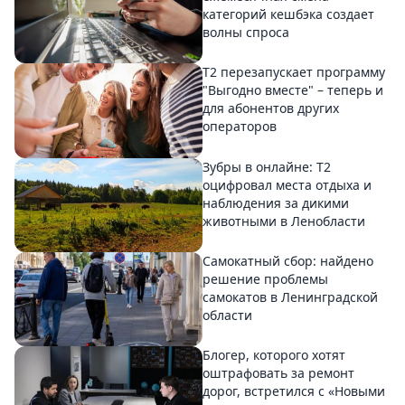
категорий кешбэка создает
волны спроса
Т2 перезапускает программу
"Выгодно вместе" – теперь и
для абонентов других
операторов
Зубры в онлайне: Т2
оцифровал места отдыха и
наблюдения за дикими
животными в Ленобласти
Самокатный сбор: найдено
решение проблемы
самокатов в Ленинградской
области
Блогер, которого хотят
оштрафовать за ремонт
дорог, встретился с «Новыми