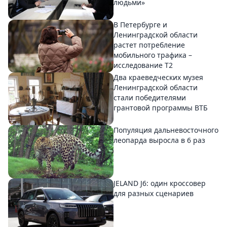
людьми»
В Петербурге и
Ленинградской области
растет потребление
мобильного трафика –
исследование T2
Два краеведческих музея
Ленинградской области
стали победителями
грантовой программы ВТБ
Популяция дальневосточного
леопарда выросла в 6 раз
JELAND J6: один кроссовер
для разных сценариев