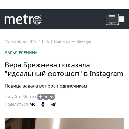
Все
15 октября 2018, 11:45
|
Новости —
Звезды
новости
ДАРЬЯ ЕСЕНИНА
Петербург
Вера Брежнева показала
Россия
"идеальный фотошоп" в Instagram
Мир
Здоровье
Певица задала вопрос подписчикам
Еда
Читайте Metro в
Туризм
Поделиться
Мода
Театр
Кино