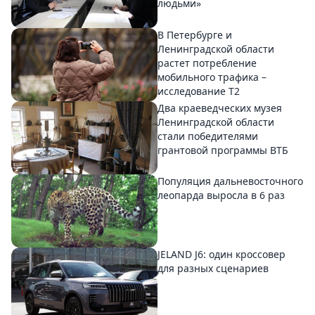
людьми»
В Петербурге и
Ленинградской области
растет потребление
мобильного трафика –
исследование T2
Два краеведческих музея
Ленинградской области
стали победителями
грантовой программы ВТБ
Популяция дальневосточного
леопарда выросла в 6 раз
JELAND J6: один кроссовер
для разных сценариев