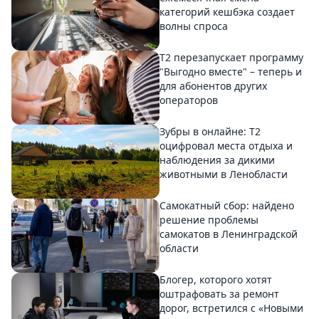
категорий кешбэка создает
волны спроса
Т2 перезапускает программу
"Выгодно вместе" – теперь и
для абонентов других
операторов
Зубры в онлайне: Т2
оцифровал места отдыха и
наблюдения за дикими
животными в Ленобласти
Самокатный сбор: найдено
решение проблемы
самокатов в Ленинградской
области
Блогер, которого хотят
оштрафовать за ремонт
дорог, встретился с «Новыми