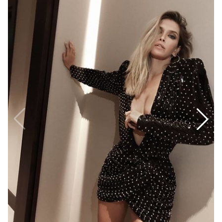
Афиша
Книги
Выставки
Пресс-
релизы
О
Metro
Стримы
Спецпроекты
Звезды
Выборы
2026
Скачай
Metro