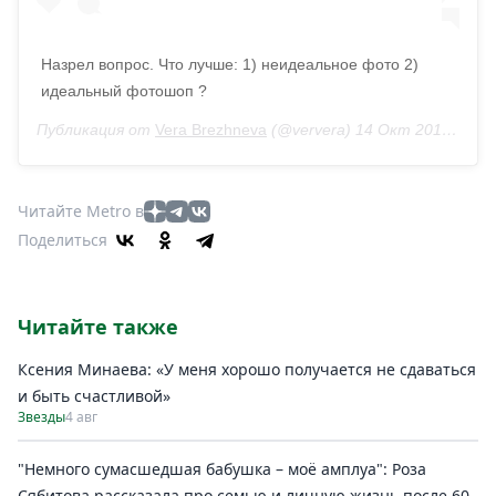
Назрел вопрос. Что лучше: 1) неидеальное фото 2)
идеальный фотошоп ?
Публикация от
Vera Brezhneva
(@ververa) 14 Окт 2018 в 9:02 PDT
Читайте Metro в
Поделиться
Читайте также
Ксения Минаева: «У меня хорошо получается не сдаваться
и быть счастливой»
Звезды
4 авг
"Немного сумасшедшая бабушка – моё амплуа": Роза
Сябитова рассказала про семью и личную жизнь после 60