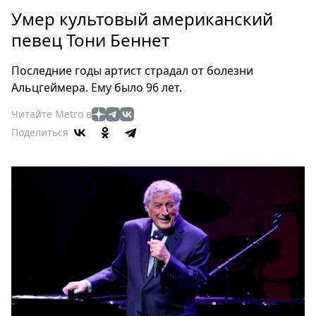
Петербург
Умер культовый американский
Россия
певец Тони Беннет
Мир
Здоровье
Последние годы артист страдал от болезни
Еда
Альцгеймера. Ему было 96 лет.
Туризм
Читайте Metro в
Мода
Поделиться
Театр
Кино
Афиша
Книги
Выставки
Пресс-
релизы
О
Metro
Стримы