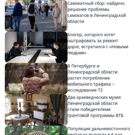
Самокатный сбор: найдено
решение проблемы
самокатов в Ленинградской
области
Блогер, которого хотят
оштрафовать за ремонт
дорог, встретился с «Новыми
людьми»
В Петербурге и
Ленинградской области
растет потребление
мобильного трафика –
исследование T2
Два краеведческих музея
Ленинградской области
стали победителями
грантовой программы ВТБ
Популяция дальневосточного
леопарда выросла в 6 раз