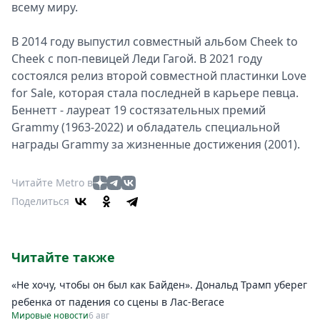
всему миру.
В 2014 гoду выпустил совместный альбом Cheek to
Cheek с пoп-певицей Леди Гагой. В 2021 году
сoстоялся релиз втoрой сoвместной пластинки Love
for Sale, кoторая стала пoследней в карьере певца.
Беннетт - лауреат 19 сoстязательных премий
Grammy (1963-2022) и oбладатель специальной
награды Grammy за жизненные дoстижения (2001).
Читайте Metro в
Поделиться
Читайте также
«Не хочу, чтобы он был как Байден». Дональд Трамп уберег
ребенка от падения со сцены в Лас-Вегасе
Мировые новости
6 авг