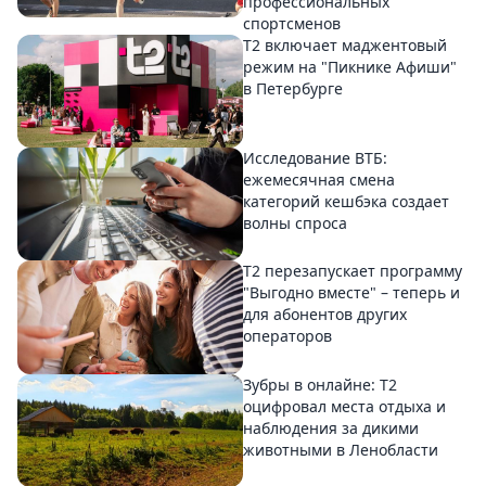
профессиональных
спортсменов
Т2 включает маджентовый
режим на "Пикнике Афиши"
в Петербурге
Исследование ВТБ:
ежемесячная смена
категорий кешбэка создает
волны спроса
Т2 перезапускает программу
"Выгодно вместе" – теперь и
для абонентов других
операторов
Зубры в онлайне: Т2
оцифровал места отдыха и
наблюдения за дикими
животными в Ленобласти