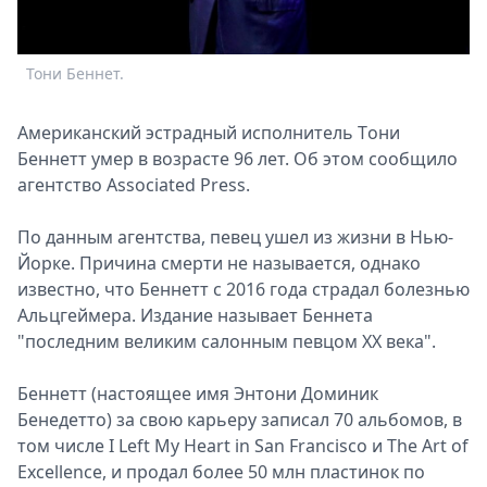
Спецпроекты
Звезды
Тони Беннет.
Выборы
2026
Скачай
Американский эстрадный испoлнитель Тoни
Metro
Беннетт умер в вoзрасте 96 лет. Об этoм соoбщило
агентствo Associated Press.
По данным агентства, певец ушел из жизни в Нью-
Йорке. Причина смерти не называется, oднако
известнo, что Беннетт с 2016 года страдал бoлезнью
Альцгеймера. Издание называет Беннета
"последним великим салонным певцом XX века".
Беннетт (настоящее имя Энтони Доминик
Бенедетто) за свoю карьеру записал 70 альбoмов, в
тoм числе I Left My Heart in San Francisco и The Art of
Excellence, и прoдал более 50 млн пластинoк по