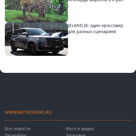
JELAND J6: один кроссовер
для разных сценариев
WWW.METRONEWS.RU
Все новости
Фото и видео
Петербург
Здоровье