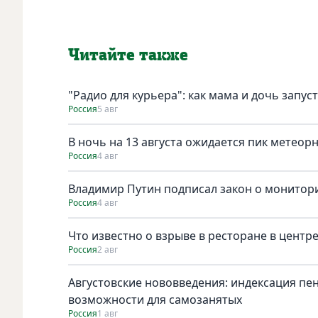
Читайте также
"Радио для курьера": как мама и дочь запус
Россия
5 авг
В ночь на 13 августа ожидается пик метеор
Россия
4 авг
Владимир Путин подписал закон о монитори
Россия
4 авг
Что известно о взрыве в ресторане в центр
Россия
2 авг
Августовские нововведения: индексация пе
возможности для самозанятых
Россия
1 авг