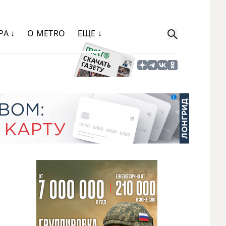
РА ↓
О METRO
ЕЩЕ ↓