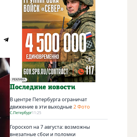
РЕКЛАМА
Социальная реклама
Последние новости
В центре Петербурга ограничат
движение в эти выходные
2 Фото
С.Петербург
11:25
Гороскоп на 7 августа: возможны
внезапные сбои и поломки