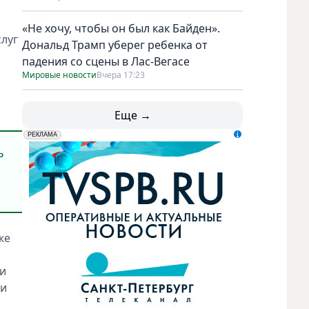
«Не хочу, чтобы он был как Байден».
слуг
Дональд Трамп уберег ребенка от
падения со сцены в Лас-Вегасе
Мировые новости
Вчера 17:23
Еще →
erid: LdtCK5udn
АО "ГАТР", ИНН: 7841320717
РЕКЛАМА
ь
же
ри
ми