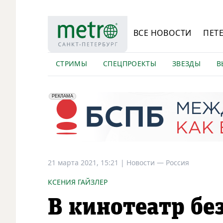
ВСЕ НОВОСТИ
ПЕТ
СТРИМЫ
СПЕЦПРОЕКТЫ
ЗВЕЗДЫ
В
erid: 2VfnxyFybV5
ПАО "Банк "Санкт-Петербург", ИНН: 7831000027
РЕКЛАМА
21 марта 2021, 15:21
|
Новости —
Россия
КСЕНИЯ ГАЙЗЛЕР
В кинотеатр без