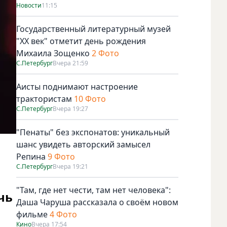
Новости
11:15
Государственный литературный музей
"ХХ век" отметит день рождения
Михаила Зощенко
2 Фото
С.Петербург
Вчера 21:59
Аисты поднимают настроение
трактористам
10 Фото
С.Петербург
Вчера 19:27
"Пенаты" без экспонатов: уникальный
шанс увидеть авторский замысел
Репина
9 Фото
С.Петербург
Вчера 19:21
"Там, где нет чести, там нет человека":
чь
Даша Чаруша рассказала о своём новом
фильме
4 Фото
Кино
Вчера 17:54