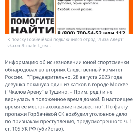
Спецпроекты
Звезды
Выборы
2026
Скачай
К поиску Горбачёвой подключился отряд "Лиза Алерт"
Metro
vk.com/lizaalert_real.
Информацию об исчезновении юной спортсменки
обнародовал во вторник Следственный комитет
России. "Предварительно, 28 августа 2023 года
девушка покинула один из катков в городе Москве
("Чкалов Арену" в Тушино. – Прим. ред.) и не
вернулась в положенное время домой. В настоящее
время её местонахождение неизвестно". По факту
пропажи Горбачёвой СК возбудил уголовное дело
по признакам преступления, предусмотренного ч. 1
ст. 105 УК РФ (убийство).