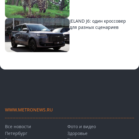
JELAND J6: один кроссовер
для разных сценариев
WWW.METRONEWS.RU
Все новости
Фото и видео
Петербург
Здоровье