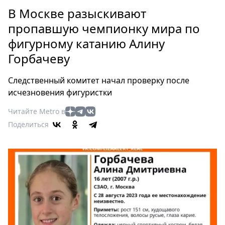
Петербург
В Москве разыскивают
Россия
пропавшую чемпионку мира по
Мир
фигурному катанию Алину
Здоровье
Горбачеву
Еда
Туризм
Следственный комитет начал проверку после
Мода
исчезновения фигуристки
Театр
Читайте Metro в
Кино
Поделиться
Афиша
Книги
Выставки
Пресс-
релизы
О
Metro
Стримы