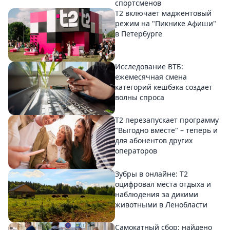
спортсменов
Т2 включает маджентовый
режим на "Пикнике Афиши"
в Петербурге
Исследование ВТБ:
ежемесячная смена
категорий кешбэка создает
волны спроса
Т2 перезапускает программу
"Выгодно вместе" – теперь и
для абонентов других
операторов
Зубры в онлайне: Т2
оцифровал места отдыха и
наблюдения за дикими
животными в Ленобласти
Самокатный сбор: найдено