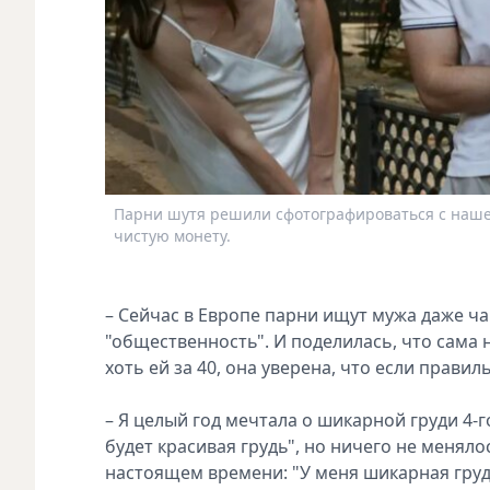
Парни шутя решили сфотографироваться с нашей
чистую монету.
– Сейчас в Европе парни ищут мужа даже ч
"общественность". И поделилась, что сама 
хоть ей за 40, она уверена, что если прави
– Я целый год мечтала о шикарной груди 4-го
будет красивая грудь", но ничего не менял
настоящем времени: "У меня шикарная груд