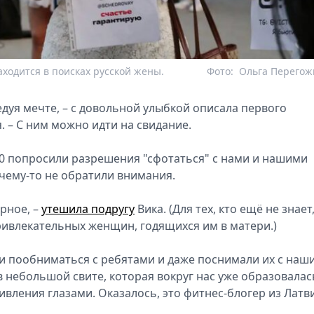
ходится в поисках русской жены.
Фото:
Ольга Перегож
едуя мечте, – с довольной улыбкой описала первого
. – С ним можно идти на свидание.
0 попросили разрешения "сфотаться" с нами и нашими
чему-то не обратили внимания.
рное, –
утешила подругу
Вика. (Для тех, кто ещё не знает
ивлекательных женщин, годящихся им в матери.)
ии пообниматься с ребятами и даже поснимали их с наш
 небольшой свите, которая вокруг нас уже образовалас
вления глазами. Оказалось, это фитнес-блогер из Латв