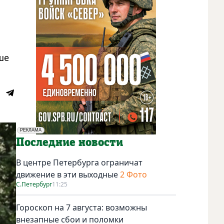
ше
РЕКЛАМА
Социальная реклама
Последние новости
В центре Петербурга ограничат
движение в эти выходные
2 Фото
С.Петербург
11:25
Гороскоп на 7 августа: возможны
внезапные сбои и поломки