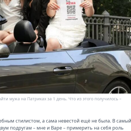
ти мужа на Патриках за 1 день. Что из этого получилось –
ебным стилистом, а сама невестой ещё не была. В самы
вум подругам – мне и Варе – примерить на себя роль