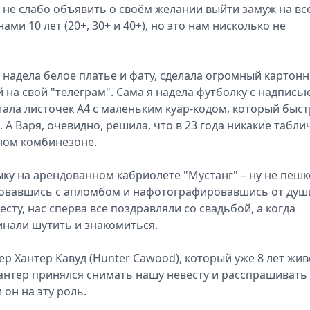
не слабо объявить о своём желании выйти замуж на вс
ами 10 лет (20+, 30+ и 40+), но это нам нисколько не
 надела белое платье и фату, сделала огромный картон
 на свой "телеграм". Сама я надела футболку с надпись
атала листочек А4 с маленьким куар-кодом, который быс
 А Варя, очевидно, решила, что в 23 года никакие табли
ном комбинезоне.
ку на арендованном кабриолете "Мустанг" – ну не пеш
рковавшись с апломбом и нафотографировавшись от душ
сту, нас сперва все поздравляли со свадьбой, а когда
инали шутить и знакомиться.
 Хантер Кавуд (Hunter Cawood), который уже 8 лет жив
Хантер принялся снимать нашу невесту и расспрашивать
 он на эту роль.