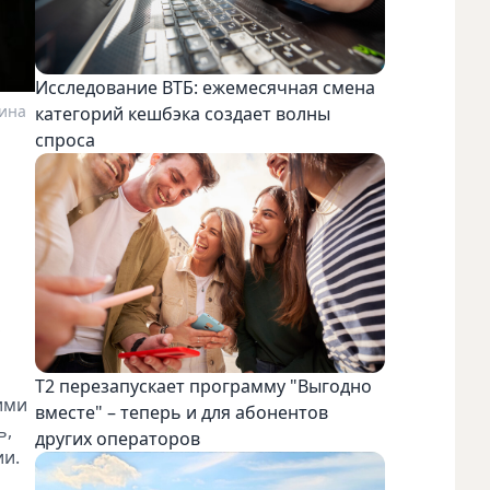
Исследование ВТБ: ежемесячная смена
ина
категорий кешбэка создает волны
спроса
,
Т2 перезапускает программу "Выгодно
ими
вместе" – теперь и для абонентов
ь,
других операторов
ии.