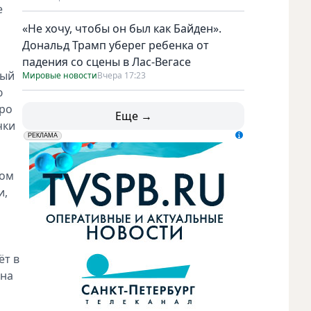
е
«Не хочу, чтобы он был как Байден».
Дональд Трамп уберег ребенка от
падения со сцены в Лас-Вегасе
ный
Мировые новости
Вчера 17:23
ю
тро
Еще →
чки
erid: LdtCK5udn
АО "ГАТР", ИНН: 7841320717
РЕКЛАМА
ком
и,
ёт в
 на