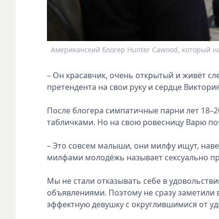
Американский блогер Hunter Cawood, который на
– Он красавчик, очень открытый и живёт сл
претендента на свои руку и сердце Виктория
После блогера симпатичные парни лет 18–2
табличками. Но на свою ровесницу Варю по
– Это совсем малыши, они милфу ищут, наве
милфами молодёжь называет сексуально пр
Мы не стали отказывать себе в удовольств
объявлениями. Поэтому не сразу заметили в
эффектную девушку с округлившимися от уди