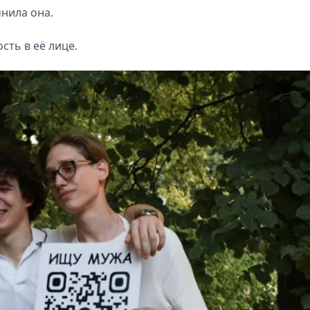
чнила она.
сть в её лице.