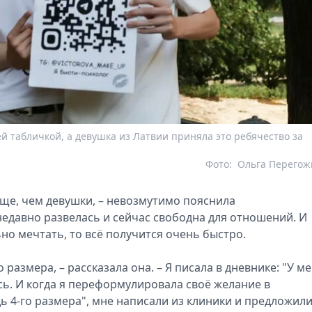
 табличкой, а девушка из Латвии приняла это ребячество за
Фото:
Ольга Перегож
аще, чем девушки, – невозмутимо пояснила
недавно развелась и сейчас свободна для отношений. И
льно мечтать, то всё получится очень быстро.
 размера, – рассказала она. – Я писала в дневнике: "У м
ось. И когда я переформулировала своё желание в
ь 4-го размера", мне написали из клиники и предложил