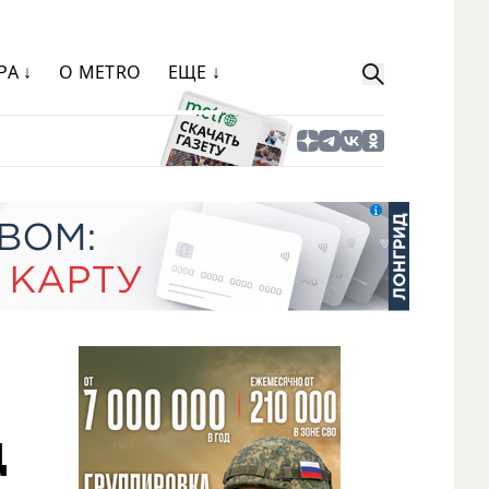
РА ↓
О METRO
ЕЩЕ ↓
д