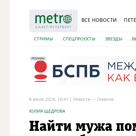
ВСЕ НОВОСТИ
ПЕТ
СТРИМЫ
СПЕЦПРОЕКТЫ
ЗВЕЗДЫ
В
erid: 2VfnxyFybV5
ПАО "Банк "Санкт-Петербург", ИНН: 7831000027
РЕКЛАМА
8 июля 2024, 18:47
|
Новости —
Главное
ЮЛИЯ ЩЕДРОВА
Найти мужа по