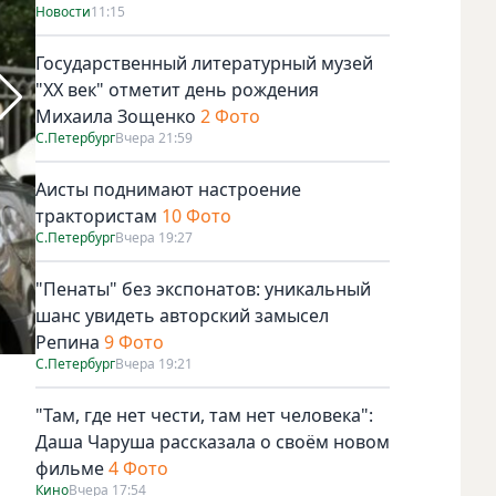
Новости
11:15
Государственный литературный музей
"ХХ век" отметит день рождения
Михаила Зощенко
2 Фото
С.Петербург
Вчера 21:59
Аисты поднимают настроение
трактористам
10 Фото
С.Петербург
Вчера 19:27
"Пенаты" без экспонатов: уникальный
шанс увидеть авторский замысел
Репина
9 Фото
С.Петербург
Вчера 19:21
Американский блогер Hunter Cawood, который находится 
"Там, где нет чести, там нет человека":
Даша Чаруша рассказала о своём новом
й
фильме
4 Фото
Кино
Вчера 17:54