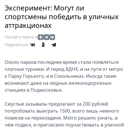
Петербург
Эксперимент: Могут ли
Россия
спортсмены победить в уличных
Мир
аттракционах
Здоровье
Еда
Читайте Metro в
Туризм
Поделиться
Мода
Театр
Около парков последнее время стали появляться
Кино
платные турники. И перед ВДНХ, и на пути от метро
Афиша
к Парку Горького, и в Сокольниках. Иногда такие
Книги
возникают даже на людных железнодорожных
Выставки
станциях в Подмосковье.
Пресс-
Смуглые зазывалы предлагают за 200 рублей
релизы
попробовать выиграть 1500, всего лишь немного
О
повисев на перекладине. Metro решило узнать, в
Metro
чём подвох, и пригласило поучаствовать в уличной
Стримы