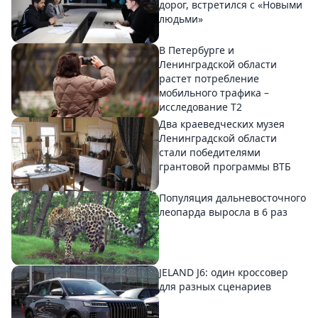
дорог, встретился с «Новыми
людьми»
В Петербурге и
Ленинградской области
растет потребление
мобильного трафика –
исследование T2
Два краеведческих музея
Ленинградской области
стали победителями
грантовой программы ВТБ
Популяция дальневосточного
леопарда выросла в 6 раз
JELAND J6: один кроссовер
для разных сценариев