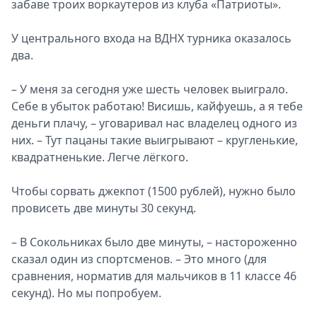
забаве троих воркаутеров из клуба «Патриоты».
Спецпроекты
Звезды
У центрального входа на ВДНХ турника оказалось
Выборы
два.
2026
Скачай
– У меня за сегодня уже шесть человек выиграло.
Metro
Себе в убыток работаю! Висишь, кайфуешь, а я тебе
деньги плачу, – уговаривал нас владелец одного из
них. – Тут пацаны такие выигрывают – кругленькие,
квадратненькие. Легче лёгкого.
Чтобы сорвать джекпот (1500 рублей), нужно было
провисеть две минуты 30 секунд.
– В Сокольниках было две минуты, – настороженно
сказал один из спортсменов. – Это много (для
сравнения, норматив для мальчиков в 11 классе 46
секунд). Но мы попробуем.