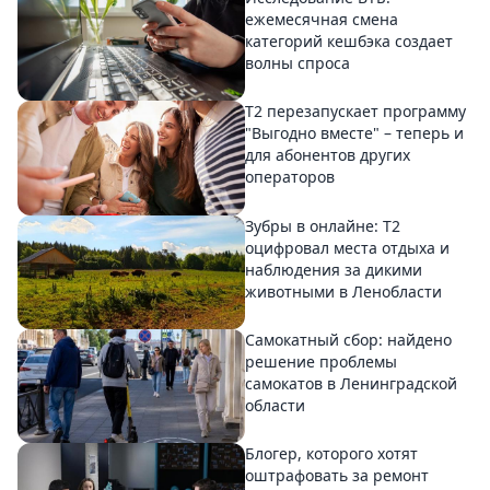
ежемесячная смена
категорий кешбэка создает
волны спроса
Т2 перезапускает программу
"Выгодно вместе" – теперь и
для абонентов других
операторов
Зубры в онлайне: Т2
оцифровал места отдыха и
наблюдения за дикими
животными в Ленобласти
Самокатный сбор: найдено
решение проблемы
самокатов в Ленинградской
области
Блогер, которого хотят
оштрафовать за ремонт