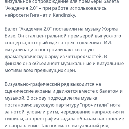
визуальное сопровождение для премьеры балета
Спецпроекты
"Академия 2.0" – при работе использовались
Звезды
нейросети ГигаЧат и Kandinsky.
Выборы
2026
Балет "Академия 2.0" поставили на музыку Жоржа
Скачай
Бизе. Он стал центральной премьерой выпускного
Metro
концерта, который идёт в трёх отделениях. ИИ-
визуализацию построили как сквозную
драматургическую арку из четырёх частей. В
финале она объединяет музыкальные и визуальные
мотивы всех предыдущих сцен.
Визуально-графический ряд выводится на
сценические экраны и движется вместе с балетом и
музыкой. В основу подхода легла музыка
постановки: звуковую партитуру "прочитали" нота
за нотой, уловили ритм, чередование напряжения и
тишины, а хореография задала образам настроение
и направление. Так появился визуальный ряд,