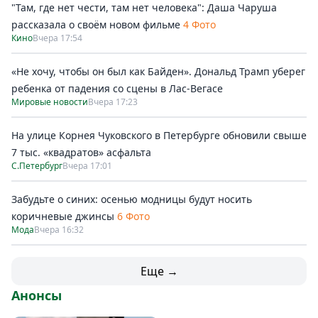
"Там, где нет чести, там нет человека": Даша Чаруша
рассказала о своём новом фильме
4 Фото
Кино
Вчера 17:54
«Не хочу, чтобы он был как Байден». Дональд Трамп уберег
ребенка от падения со сцены в Лас-Вегасе
Мировые новости
Вчера 17:23
На улице Корнея Чуковского в Петербурге обновили свыше
7 тыс. «квадратов» асфальта
С.Петербург
Вчера 17:01
Забудьте о синих: осенью модницы будут носить
коричневые джинсы
6 Фото
Мода
Вчера 16:32
Еще →
Анонсы