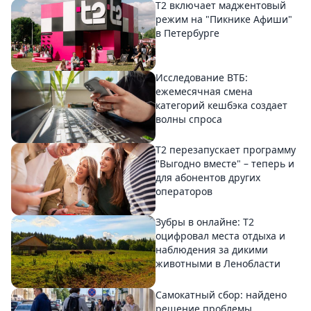
Т2 включает маджентовый
режим на "Пикнике Афиши"
в Петербурге
Исследование ВТБ:
ежемесячная смена
категорий кешбэка создает
волны спроса
Т2 перезапускает программу
"Выгодно вместе" – теперь и
для абонентов других
операторов
Зубры в онлайне: Т2
оцифровал места отдыха и
наблюдения за дикими
животными в Ленобласти
Самокатный сбор: найдено
решение проблемы