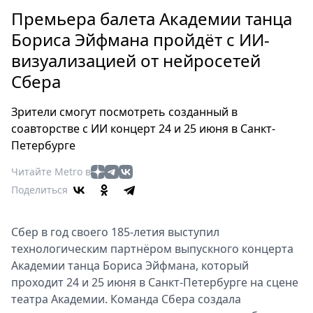
Петербург
Премьера балета Академии танца
Россия
Бориса Эйфмана пройдёт с ИИ-
Мир
визуализацией от нейросетей
Здоровье
Сбера
Еда
Туризм
Зрители смогут посмотреть созданный в
Мода
соавторстве с ИИ концерт 24 и 25 июня в Санкт-
Театр
Петербурге
Кино
Читайте Metro в
Афиша
Поделиться
Книги
Выставки
Сбер в год своего 185-летия выступил
Пресс-
технологическим партнёром выпускного концерта
релизы
Академии танца Бориса Эйфмана, который
О
проходит 24 и 25 июня в Санкт-Петербурге на сцене
Metro
театра Академии. Команда Сбера создала
Стримы