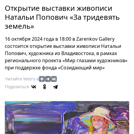
Петербург
Открытие выставки живописи
Россия
Натальи Попович «За тридевять
Мир
земель»
Здоровье
Еда
16 октября 2024 года в 18:00 в Zarenkov Gallery
Туризм
состоится открытие выставки живописи Натальи
Мода
Попович, художника из Владивостока, в рамках
Театр
регионального проекта «Мир глазами художников»
Кино
при поддержке фонда «Созидающий мир»
Афиша
Читайте Metro в
Книги
Поделиться
Выставки
Пресс-
релизы
О
Metro
Стримы