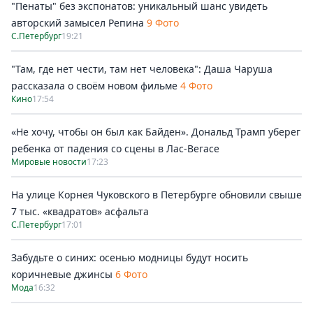
"Пенаты" без экспонатов: уникальный шанс увидеть
авторский замысел Репина
9 Фото
С.Петербург
19:21
"Там, где нет чести, там нет человека": Даша Чаруша
рассказала о своём новом фильме
4 Фото
Кино
17:54
«Не хочу, чтобы он был как Байден». Дональд Трамп уберег
ребенка от падения со сцены в Лас-Вегасе
Мировые новости
17:23
На улице Корнея Чуковского в Петербурге обновили свыше
7 тыс. «квадратов» асфальта
С.Петербург
17:01
Забудьте о синих: осенью модницы будут носить
коричневые джинсы
6 Фото
Мода
16:32