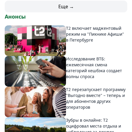
Еще →
Анонсы
Т2 включает маджентовый
режим на "Пикнике Афиши"
в Петербурге
Исследование ВТБ:
ежемесячная смена
категорий кешбэка создает
волны спроса
Т2 перезапускает программу
"Выгодно вместе" – теперь и
для абонентов других
операторов
Зубры в онлайне: Т2
оцифровал места отдыха и
наблюдения за дикими