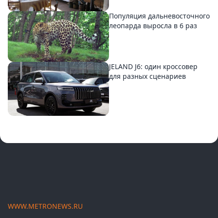
Популяция дальневосточного
леопарда выросла в 6 раз
JELAND J6: один кроссовер
для разных сценариев
WWW.METRONEWS.RU