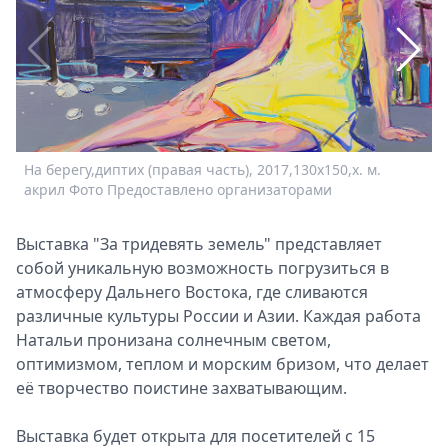
Спецпроекты
Звезды
Выборы
2026
Скачай
Metro
На берегу,диптих (правая часть), 2017,130x150,х. м.
Н
акрил Фото Предоставлено организаторами
Выставка "За тридевять земель" представляет
собой уникальную возможность погрузиться в
атмосферу Дальнего Востока, где сливаются
различные культуры России и Азии. Каждая работа
Натальи пронизана солнечным светом,
оптимизмом, теплом и морским бризом, что делает
её творчество поистине захватывающим.
Выставка будет открыта для посетителей с 15