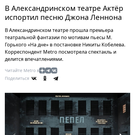
Петербург
В Александринском театре Актёр
Россия
испортил песню Джона Леннона
Мир
Здоровье
В Александринском театре прошла премьера
Еда
театральной фантазии по мотивам пьесы М.
Туризм
Горького «На дне» в постановке Никиты Кобелева.
Мода
Корреспондент Metro посмотрела спектакль и
Театр
делится впечатлениями.
Кино
Читайте Metro в
Афиша
Поделиться
Книги
Выставки
Пресс-
релизы
О
Metro
Стримы