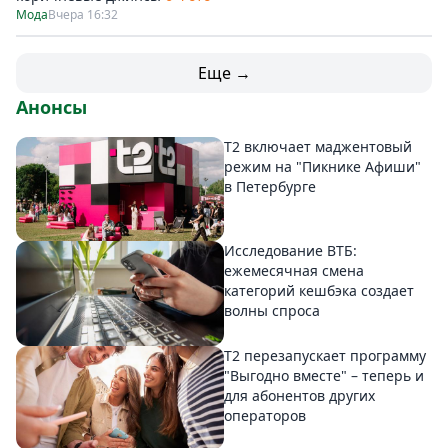
Мода
Вчера 16:32
Еще →
Анонсы
Т2 включает маджентовый
режим на "Пикнике Афиши"
в Петербурге
Исследование ВТБ:
ежемесячная смена
категорий кешбэка создает
волны спроса
Т2 перезапускает программу
"Выгодно вместе" – теперь и
для абонентов других
операторов