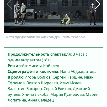
Спецпроекты
Звезды
Выборы
2026
Скачай
Metro
Фото предоставлено Александринским театром
Ф
Продолжительность спектакля:
3 часа с
одним антрактом (18+)
Режиссёр
: Никита Кобелев
Сценография и костюмы
: Нана Абдрашитова
В ролях
: Игорь Волков, Сергей Паршин, Иван
Ефремов, Виктор Шуралев, Илья Исаев,
Валентин Захаров, Сергей Еликов, Дмитрий
Бутеев, Янина Лакоба, Мария Кузнецова, Мария
Лопатина, Анна Селедец