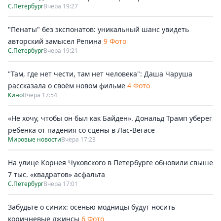
С.Петербург
Вчера 19:27
"Пенаты" без экспонатов: уникальный шанс увидеть
авторский замысел Репина
9 Фото
С.Петербург
Вчера 19:21
"Там, где нет чести, там нет человека": Даша Чаруша
рассказала о своём новом фильме
4 Фото
Кино
Вчера 17:54
«Не хочу, чтобы он был как Байден». Дональд Трамп уберег
ребенка от падения со сцены в Лас-Вегасе
Мировые новости
Вчера 17:23
На улице Корнея Чуковского в Петербурге обновили свыше
7 тыс. «квадратов» асфальта
С.Петербург
Вчера 17:01
Забудьте о синих: осенью модницы будут носить
коричневые джинсы
6 Фото