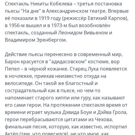
Спектакль Никиты Кобелева – третья постановка
пьесы "На дне" в Александринском театре. Впервые
её показали в 1919 году (режиссёр Евтихий Карпов),
в 1956-м вышел и в 1973-м был возобновлён
спектакль, созданный Леонидом Вивьеном и
Владимиром Эренбергом.
Действие пьесы перенесено в современный мир,
Барон красуется в "адидасовском" костюме, вор
Пепел – в чёрной кожанке. Старец Лука появляется
в ночлежке, приехав неизвестно откуда на
велосипеде. Он такой же благостный и
сострадательный как в пьесе, но чем-то
напоминает старого хиппи или гуру, как называют
его сами герои. На протяжении спектакля время от
времени играет музыка Дэвида Боуи и Дэйва Грола,
герои перебрасываются цитатами из Чехова,
финальная песня, которую, как известно, испортил
Актёр (тем, что повесился), не что иное, как