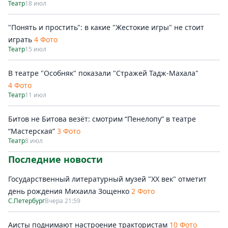
Театр
18 июл
"Понять и простить": в какие "Жестокие игры" не стоит
играть
4 Фото
Театр
15 июл
В театре "Особняк" показали "Стражей Тадж-Махала"
4 Фото
Театр
11 июл
Битов не Битова везёт: смотрим “Пенелопу” в театре
“Мастерская”
3 Фото
Театр
8 июл
Последние новости
Государственный литературный музей "ХХ век" отметит
день рождения Михаила Зощенко
2 Фото
С.Петербург
Вчера 21:59
Аисты поднимают настроение трактористам
10 Фото