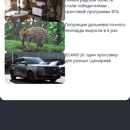
стали победителями
грантовой программы ВТБ
Популяция дальневосточного
леопарда выросла в 6 раз
JELAND J6: один кроссовер
для разных сценариев