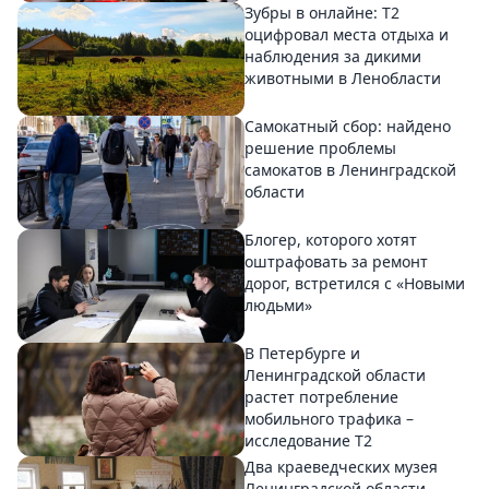
Зубры в онлайне: Т2
оцифровал места отдыха и
наблюдения за дикими
животными в Ленобласти
Самокатный сбор: найдено
решение проблемы
самокатов в Ленинградской
области
Блогер, которого хотят
оштрафовать за ремонт
дорог, встретился с «Новыми
людьми»
В Петербурге и
Ленинградской области
растет потребление
мобильного трафика –
исследование T2
Два краеведческих музея
Ленинградской области