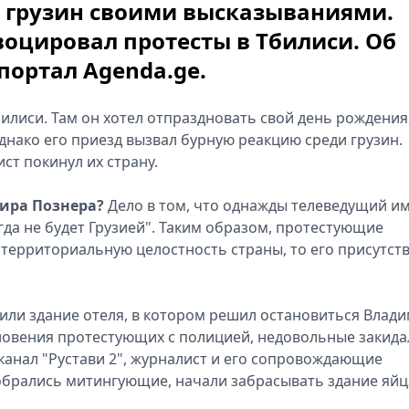
 грузин своими высказываниями.
оцировал протесты в Тбилиси. Об
портал Agenda.ge.
илиси. Там он хотел отпраздновать свой день рождения,
днако его приезд вызвал бурную реакцию среди грузин.
т покинул их страну.
ира Познера?
Дело в том, что однажды телеведущий и
гда не будет Грузией". Таким образом, протестующие
 территориальную целостность страны, то его присутст
или здание отеля, в котором решил остановиться Влад
новения протестующих с полицией, недовольные закида
канал "Рустави 2", журналист и его сопровождающие
собрались митингующие, начали забрасывать здание яй