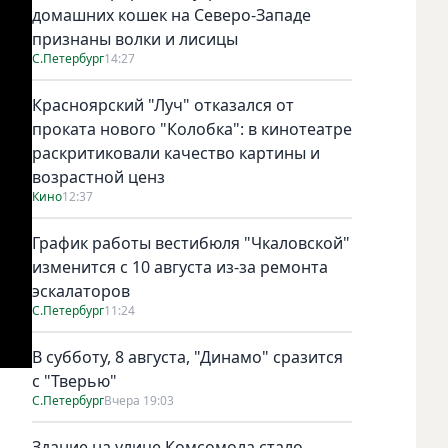
домашних кошек на Северо-Западе
признаны волки и лисицы
С.Петербург
14:27
Красноярский "Луч" отказался от
проката нового "Колобка": в кинотеатре
раскритиковали качество картины и
возрастной ценз
Кино
12:37
График работы вестибюля "Чкаловской"
изменится с 10 августа из-за ремонта
эскалаторов
С.Петербург
11:24
В субботу, 8 августа, "Динамо" сразится
с "Тверью"
С.Петербург
Вчера 19:03
Здание на улице Комсомола стало