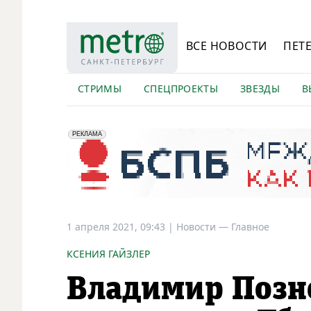
ВСЕ НОВОСТИ
ПЕТ
СТРИМЫ
СПЕЦПРОЕКТЫ
ЗВЕЗДЫ
В
erid: 2VfnxyFybV5
ПАО "Банк "Санкт-Петербург", ИНН: 7831000027
РЕКЛАМА
1 апреля 2021, 09:43
|
Новости —
Главное
КСЕНИЯ ГАЙЗЛЕР
Владимир Позн