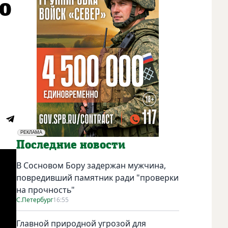
о
РЕКЛАМА
Социальная реклама
Последние новости
В Сосновом Бору задержан мужчина,
повредивший памятник ради "проверки
на прочность"
С.Петербург
16:55
Главной природной угрозой для