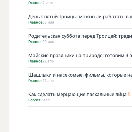
Главное
7 июл
День Святой Троицы: можно ли работать в 
Главное
30 мая
Родительская суббота перед Троицей: трад
Главное
29 мая
Майские праздники на природе: готовим 3 в
Главное
29 апр
Шашлыки и насекомые: фильмы, которые н
Главное
27 апр
Как сделать мерцающие пасхальные яйца
5
Россия
9 апр