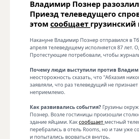
Владимир Познер разозлил
Приезд телеведущего спров
этом
сообщает
грузинский 
Накануне Владимир Познер отправился в Тб
апреля телеведущему исполняется 87 лет. О
Протестующие потребовали, чтобы журналис
Почему люди выступили против Владим
неосторожность сказать, что "Абхазия нико
заявляли, что раз телеведущий не признает
неприемлемо.
Как развивались события?
Грузины окруж
Познер. Возле гостиницы произошли столк
здание яйцами. Как
сообщает
местный теле
перебрались в отель Rooms, но и там уже 
и попытались ворваться внутрь.