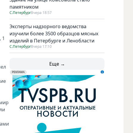
памятником
С.Петербург
Вчера 18:57
Эксперты надзорного ведомства
изучили более 3500 образцов мясных
 1
изделий в Петербурге и Ленобласти
С.Петербург
Вчера 17:10
Еще →
мел
erid: LdtCK5udn
АО "ГАТР", ИНН: 7841320717
РЕКЛАМА
вие
имир
ли
цами