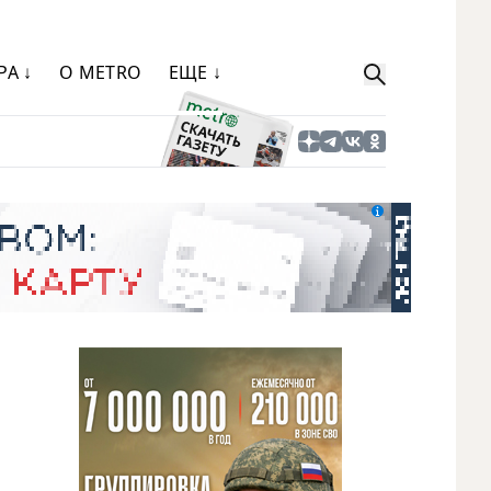
РА ↓
О METRO
ЕЩЕ ↓