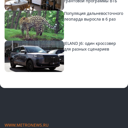
грантовой программы ВТБ
Популяция дальневосточного
леопарда выросла в 6 раз
JELAND J6: один кроссовер
для разных сценариев
WWW.METRONEWS.RU