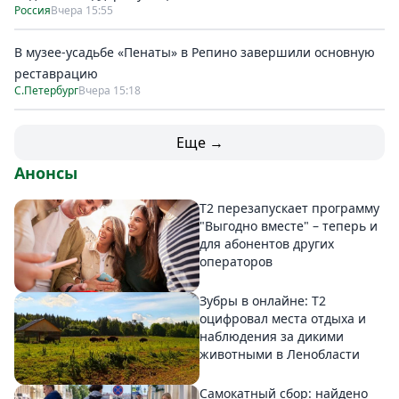
Россия
Вчера 15:55
В музее-усадьбе «Пенаты» в Репино завершили основную
реставрацию
С.Петербург
Вчера 15:18
Еще →
Анонсы
Т2 перезапускает программу
"Выгодно вместе" – теперь и
для абонентов других
операторов
Зубры в онлайне: Т2
оцифровал места отдыха и
наблюдения за дикими
животными в Ленобласти
Самокатный сбор: найдено