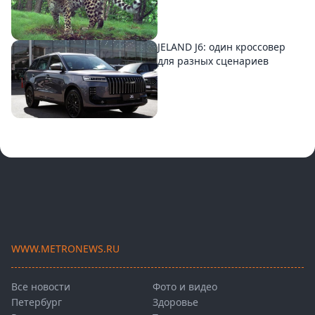
JELAND J6: один кроссовер
для разных сценариев
WWW.METRONEWS.RU
Все новости
Фото и видео
Петербург
Здоровье