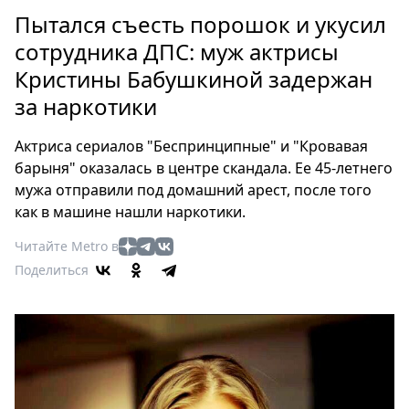
Петербург
Пытался съесть порошок и укусил
Россия
сотрудника ДПС: муж актрисы
Мир
Кристины Бабушкиной задержан
Здоровье
за наркотики
Еда
Туризм
Актриса сериалов "Беспринципные" и "Кровавая
Мода
барыня" оказалась в центре скандала. Ее 45-летнего
Театр
мужа отправили под домашний арест, после того
Кино
как в машине нашли наркотики.
Афиша
Читайте Metro в
Книги
Поделиться
Выставки
Пресс-
релизы
О
Metro
Стримы