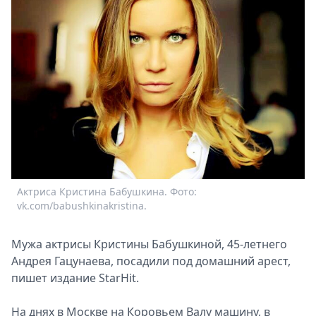
Спецпроекты
Звезды
Выборы
2026
Скачай
Metro
Актриса Кристина Бабушкина. Фото:
vk.com/babushkinakristina.
Мужа актрисы Кристины Бабушкиной, 45-летнего
Андрея Гацунаева, посадили под домашний арест,
пишет издание StarHit.
На днях в Москве на Коровьем Валу машину, в