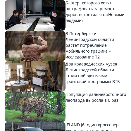
Блогер, которого хотят
оштрафовать за ремонт
дорог, встретился с «Новыми
людьми»
В Петербурге и
Ленинградской области
растет потребление
мобильного трафика –
исследование T2
Два краеведческих музея
Ленинградской области
стали победителями
грантовой программы ВТБ
Популяция дальневосточного
леопарда выросла в 6 раз
JELAND J6: один кроссовер
для разных сценариев