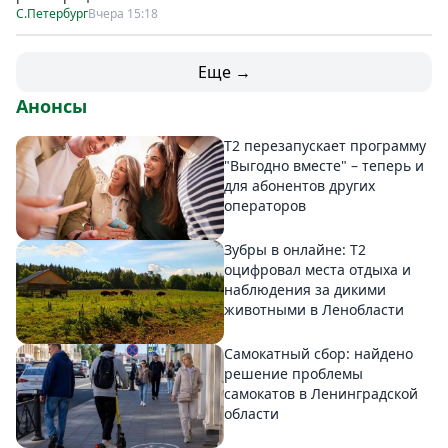
С.Петербург
Вчера 15:18
Еще →
Анонсы
Т2 перезапускает программу
"Выгодно вместе" – теперь и
для абонентов других
операторов
Зубры в онлайне: Т2
оцифровал места отдыха и
наблюдения за дикими
животными в Ленобласти
Самокатный сбор: найдено
решение проблемы
самокатов в Ленинградской
области