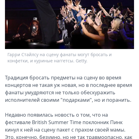
Спецпроекты
Звезды
Выборы
2026
Скачай
Metro
Гарри Стайлсу на сцену фанаты могут бросать и
конфетки, и куриные наггетсы. Getty.
Традиция бросать предметы на сцену во время
концертов не такая уж новая, но в последнее время
фанаты умудряются не только обескуражить
исполнителей своими "подарками", но и поранить.
Недавно появилась новость о том, что на
фестивале British Summer Time поклонник Пинк
кинул к ней на сцену пакет с прахом своей мамы.
Это, конечно, безумно, но не так травмоопасно, как