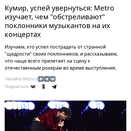
Петербург
Кумир, успей увернуться: Metro
Россия
изучает, чем "обстреливают"
Мир
поклонники музыкантов на их
Здоровье
концертах
Еда
Туризм
Изучаем, кто успел пострадать от странной
Мода
"щедрости" своих поклонников, и рассказываем,
Театр
что чаще всего прилетает на сцену к
Кино
отечественным рокерам во время выступления.
Афиша
Читайте Metro в
Книги
Поделиться
Выставки
Пресс-
релизы
О
Metro
Стримы