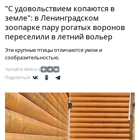
Петербург
"С удовольствием копаются в
Россия
земле": в Ленинградском
Мир
зоопарке пару рогатых воронов
Здоровье
переселили в летний вольер
Еда
Туризм
Эти крупные птицы отличаются умом и
Мода
сообразительностью.
Театр
Читайте Metro в
Кино
Поделиться
Афиша
Книги
Выставки
Пресс-
релизы
О
Metro
Стримы