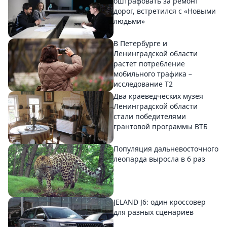
оштрафовать за ремонт
дорог, встретился с «Новыми
людьми»
В Петербурге и
Ленинградской области
растет потребление
мобильного трафика –
исследование T2
Два краеведческих музея
Ленинградской области
стали победителями
грантовой программы ВТБ
Популяция дальневосточного
леопарда выросла в 6 раз
JELAND J6: один кроссовер
для разных сценариев