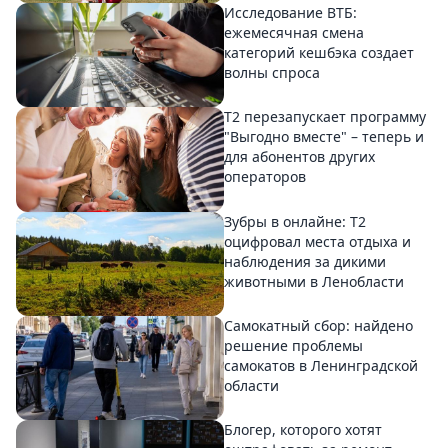
Исследование ВТБ:
ежемесячная смена
категорий кешбэка создает
волны спроса
Т2 перезапускает программу
"Выгодно вместе" – теперь и
для абонентов других
операторов
Зубры в онлайне: Т2
оцифровал места отдыха и
наблюдения за дикими
животными в Ленобласти
Самокатный сбор: найдено
решение проблемы
самокатов в Ленинградской
области
Блогер, которого хотят