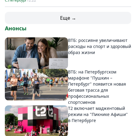
С.Петербург
12:22
Еще →
Анонсы
ВТБ: россияне увеличивают
расходы на спорт и здоровый
образ жизни
ВТБ: на Петербургском
марафоне "Пушкин –
Петербург" появится новая
беговая трасса для
профессиональных
спортсменов
Т2 включает маджентовый
режим на "Пикнике Афиши"
в Петербурге