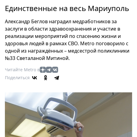
Петербург
Единственные на весь Мариуполь
Россия
Мир
Александр Беглов наградил медработников за
Здоровье
заслуги в области здравоохранения и участие в
Еда
реализации мероприятий по спасению жизни и
Туризм
здоровья людей в рамках CВО. Metro поговорило с
одной из награждённых – медсестрой поликлиники
Мода
№33 Светаланой Митиной.
Театр
Кино
Читайте Metro в
Афиша
Поделиться
Книги
Выставки
Пресс-
релизы
О
Metro
Стримы