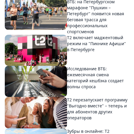
ВТБ: на Петербургском
марафоне "Пушкин –
Петербург" появится новая
беговая трасса для
профессиональных
спортсменов
Т2 включает маджентовый
режим на "Пикнике Афиши"
в Петербурге
Исследование ВТБ:
ежемесячная смена
категорий кешбэка создает
волны спроса
Т2 перезапускает программу
"Выгодно вместе" – теперь и
для абонентов других
операторов
Зубры в онлайне: Т2