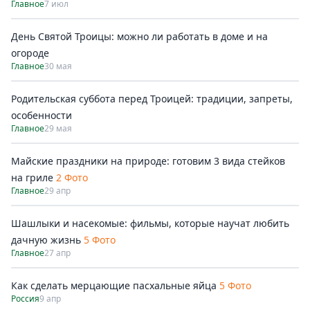
Главное
7 июл
День Святой Троицы: можно ли работать в доме и на
огороде
Главное
30 мая
Родительская суббота перед Троицей: традиции, запреты,
особенности
Главное
29 мая
Майские праздники на природе: готовим 3 вида стейков
на гриле
2 Фото
Главное
29 апр
Шашлыки и насекомые: фильмы, которые научат любить
дачную жизнь
5 Фото
Главное
27 апр
Как сделать мерцающие пасхальные яйца
5 Фото
Россия
9 апр