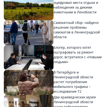
оцифровал места отдыха и
наблюдения за дикими
животными в Ленобласти
Самокатный сбор: найдено
решение проблемы
самокатов в Ленинградской
области
Блогер, которого хотят
оштрафовать за ремонт
дорог, встретился с «Новыми
людьми»
В Петербурге и
Ленинградской области
растет потребление
мобильного трафика –
исследование T2
Два краеведческих музея
Ленинградской области
стали победителями