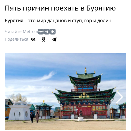
Петербург
Пять причин поехать в Бурятию
Россия
Мир
Бурятия – это мир дацанов и ступ, гор и долин.
Здоровье
Читайте Metro в
Еда
Поделиться
Туризм
Мода
Театр
Кино
Афиша
Книги
Выставки
Пресс-
релизы
О
Metro
Стримы