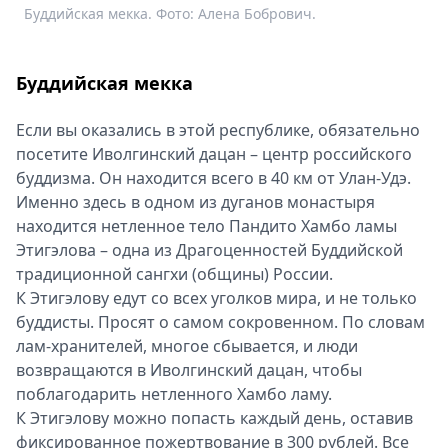
Буддийская мекка. Фото: Алена Бобрович.
Б
Спецпроекты
с
Звезды
Выборы
Буддийская мекка
2026
Скачай
Если вы оказались в этой республике, обязательно
Metro
посетите Иволгинский дацан – центр российского
буддизма. Он находится всего в 40 км от Улан-Удэ.
Именно здесь в одном из дуганов монастыря
находится нетленное тело Пандито Хамбо ламы
Этигэлова – одна из Драгоценностей Буддийской
традиционной сангхи (общины) России.
К Этигэлову едут со всех уголков мира, и не только
буддисты. Просят о самом сокровенном. По словам
лам-хранителей, многое сбывается, и люди
возвращаются в Иволгинский дацан, чтобы
поблагодарить нетленного Хамбо ламу.
К Этигэлову можно попасть каждый день, оставив
фиксированное пожертвование в 300 рублей. Все