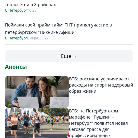
теплосетей в 8 районах
С.Петербург
10:25
Поймали свой прайм-тайм: ТНТ принял участие в
петербургском "Пикнике Афиши"
С.Петербург
Вчера 23:22
Еще →
Анонсы
ВТБ: россияне увеличивают
расходы на спорт и здоровый
образ жизни
ВТБ: на Петербургском
марафоне "Пушкин –
Петербург" появится новая
беговая трасса для
профессиональных