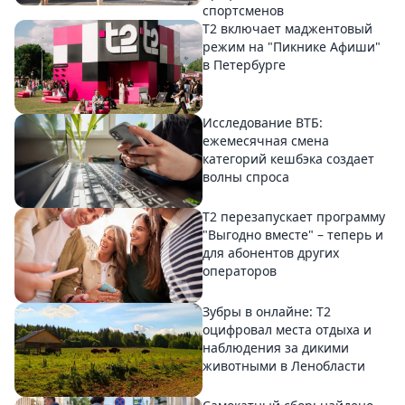
спортсменов
Т2 включает маджентовый
режим на "Пикнике Афиши"
в Петербурге
Исследование ВТБ:
ежемесячная смена
категорий кешбэка создает
волны спроса
Т2 перезапускает программу
"Выгодно вместе" – теперь и
для абонентов других
операторов
Зубры в онлайне: Т2
оцифровал места отдыха и
наблюдения за дикими
животными в Ленобласти