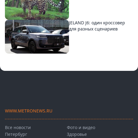
JELAND J6: один кроссовер
для разных сценариев
WWW.METRONEWS.RU
Все новости
Фото и видео
Петербург
Здоровье