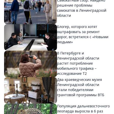
Самокатный сбор: найдено
решение проблемы
самокатов в Ленинградской
области
Блогер, которого хотят
оштрафовать за ремонт
дорог, встретился с «Новыми
людьми»
В Петербурге и
Ленинградской области
растет потребление
мобильного трафика –
исследование T2
Два краеведческих музея
Ленинградской области
стали победителями
грантовой программы ВТБ
Популяция дальневосточного
леопарда выросла в 6 раз