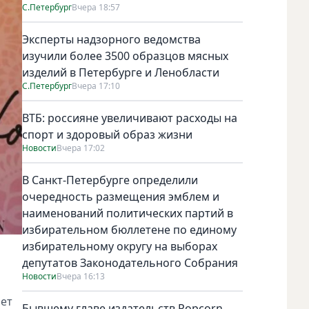
С.Петербург
Вчера 18:57
Эксперты надзорного ведомства
изучили более 3500 образцов мясных
изделий в Петербурге и Ленобласти
С.Петербург
Вчера 17:10
ВТБ: россияне увеличивают расходы на
спорт и здоровый образ жизни
Новости
Вчера 17:02
В Санкт-Петербурге определили
очередность размещения эмблем и
наименований политических партий в
избирательном бюллетене по единому
избирательному округу на выборах
депутатов Законодательного Собрания
Новости
Вчера 16:13
ает
Бывшему главе издательств Popcorn