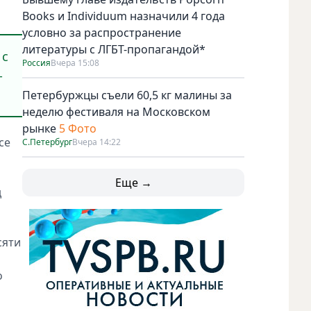
Books и Individuum назначили 4 года
условно за распространение
литературы с ЛГБТ-пропагандой*
 с
Россия
Вчера 15:08
-
Петербуржцы съели 60,5 кг малины за
неделю фестиваля на Московском
рынке
5 Фото
се
С.Петербург
Вчера 14:22
Еще →
д
сяти
о