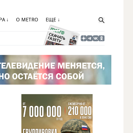
РА ↓
О METRO
ЕЩЕ ↓