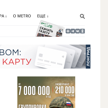
РА ↓
О METRO
ЕЩЕ ↓