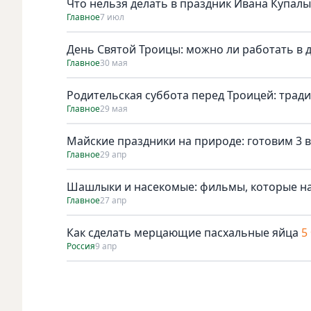
Что нельзя делать в праздник Ивана Купалы
Главное
7 июл
День Святой Троицы: можно ли работать в 
Главное
30 мая
Родительская суббота перед Троицей: трад
Главное
29 мая
Майские праздники на природе: готовим 3 в
Главное
29 апр
Шашлыки и насекомые: фильмы, которые н
Главное
27 апр
Как сделать мерцающие пасхальные яйца
5
Россия
9 апр