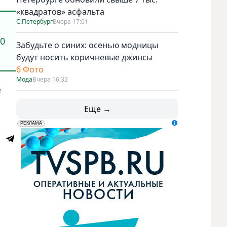
«квадратов» асфальта
С.Петербург
Вчера 17:01
20
Забудьте о синих: осенью модницы
будут носить коричневые джинсы
6 Фото
Мода
Вчера 16:32
е
Еще →
erid: LdtCK5udn
АО "ГАТР", ИНН: 7841320717
РЕКЛАМА