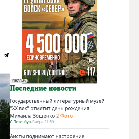
РЕКЛАМА
Социальная реклама
Последние новости
Государственный литературный музей
"ХХ век" отметит день рождения
Михаила Зощенко
2 Фото
С.Петербург
Вчера 21:59
Аисты поднимают настроение