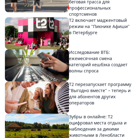
беговая трасса для
профессиональных
спортсменов
Т2 включает маджентовый
режим на "Пикнике Афиши"
в Петербурге
Исследование ВТБ:
ежемесячная смена
категорий кешбэка создает
волны спроса
Т2 перезапускает программу
"Выгодно вместе" – теперь и
для абонентов других
операторов
Зубры в онлайне: Т2
оцифровал места отдыха и
наблюдения за дикими
животными в Ленобласти