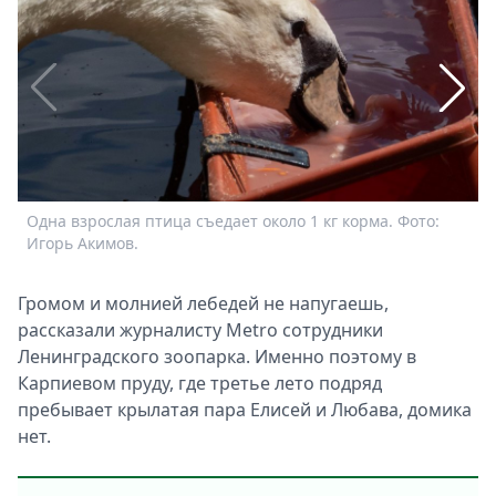
Спецпроекты
Звезды
Выборы
2026
Скачай
Metro
Одна взрослая птица съедает около 1 кг корма. Фото:
В
Игорь Акимов.
с
Громом и молнией лебедей не напугаешь,
рассказали журналисту Metro сотрудники
Ленинградского зоопарка. Именно поэтому в
Карпиевом пруду, где третье лето подряд
пребывает крылатая пара Елисей и Любава, домика
нет.