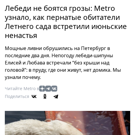
Петербург
Лебеди не боятся грозы: Metro
Россия
узнало, как пернатые обитатели
Мир
Летнего сада встретили июньские
Здоровье
ненастья
Еда
Туризм
Мощные ливни обрушились на Петербург в
Мода
последние два дня. Непогоду лебеди-шипуны
Театр
Елисей и Любава встречали “без крыши над
Кино
головой”: в пруду, где они живут, нет домика. Мы
Афиша
узнали почему.
Книги
Читайте Metro в
Выставки
Поделиться
Пресс-
релизы
О
Metro
Стримы