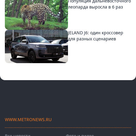
Популяция дальневосточного
леопарда выросла в 6 раз
JELAND J6: один кроссовер
для разных сценариев
WWW.METRONEWS.RU
Все новости
Фото и видео