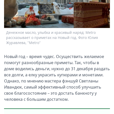
Спецпроекты
Звезды
Выборы
2026
Скачай
Денежное масло, улыбка и красивый наряд: Metro
Metro
рассказывает о приметах на Новый год. Фото Юлия
Журавлева, "Metro"
Новый год – время чудес. Осуществить желаемое
помогут разнообразные приметы. Так, чтобы в
доме водились деньги, нужно до 31 декабря раздать
все долги, а елку украсить купюрами и монетами.
Однако, по мнению мастера фэншуй Светланы
Ивандюк, самый эффективный способ улучшить
свое благосостояние – это достать банкноту у
человека с большим достатком.