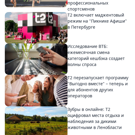
профессиональных
спортсменов
Т2 включает маджентовый
режим на "Пикнике Афиши"
в Петербурге
Исследование ВТБ:
ежемесячная смена
категорий кешбэка создает
волны спроса
Т2 перезапускает программу
"Выгодно вместе" – теперь и
для абонентов других
операторов
Зубры в онлайне: Т2
оцифровал места отдыха и
наблюдения за дикими
животными в Ленобласти