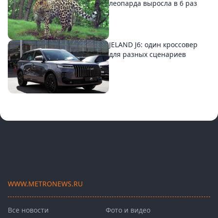
леопарда выросла в 6 раз
JELAND J6: один кроссовер
для разных сценариев
WWW.METRONEWS.RU
Все новости
Фото и видео