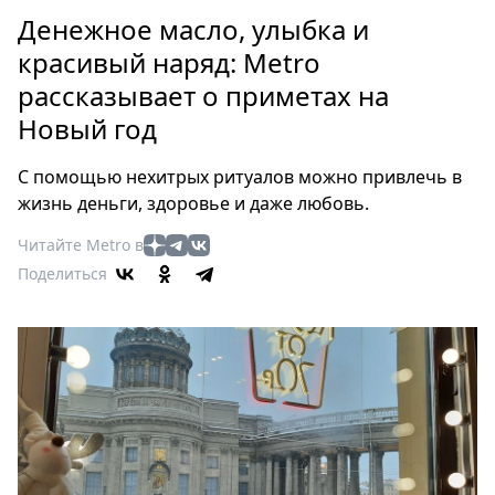
Петербург
Денежное масло, улыбка и
Россия
красивый наряд: Metro
Мир
рассказывает о приметах на
Здоровье
Новый год
Еда
Туризм
С помощью нехитрых ритуалов можно привлечь в
Мода
жизнь деньги, здоровье и даже любовь.
Театр
Читайте Metro в
Кино
Поделиться
Афиша
Книги
Выставки
Пресс-
релизы
О
Metro
Стримы