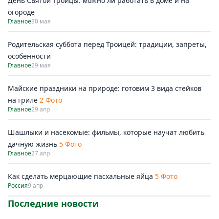
День Святой Троицы: можно ли работать в доме и на
огороде
Главное
30 мая
Родительская суббота перед Троицей: традиции, запреты,
особенности
Главное
29 мая
Майские праздники на природе: готовим 3 вида стейков
на гриле
2 Фото
Главное
29 апр
Шашлыки и насекомые: фильмы, которые научат любить
дачную жизнь
5 Фото
Главное
27 апр
Как сделать мерцающие пасхальные яйца
5 Фото
Россия
9 апр
Последние новости