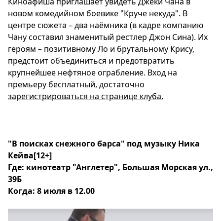
Киноафиша приглашает увидеть Джеки Чана в
новом комедийном боевике "Круче некуда". В
центре сюжета – два наёмника (в кадре компанию
Чану составил знаменитый рестлер Джон Сина). Их
героям – позитивному Ло и брутальному Крису,
предстоит объединиться и предотвратить
крупнейшее нефтяное ограбление. Вход на
премьеру бесплатный, достаточно
зарегистрироваться на странице клуба.
"В поисках снежного барса" под музыку Ника
Кейва
[12+]
Где: кинотеатр "Англетер", Большая Морская ул.,
39Б
Когда: 8 июля в 12.00