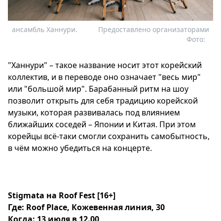
ансамбль Ханнури.
Предоставлено организаторами
Фото:
"Ханнури" – такое название носит этот корейский
коллектив, и в переводе оно означает "весь мир"
или "большой мир". Барабанный ритм на шоу
позволит открыть для себя традицию корейской
музыки, которая развивалась под влиянием
ближайших соседей – Японии и Китая. При этом
корейцы всё-таки смогли сохранить самобытность,
в чём можно убедиться на концерте.
S
tigmata
на
Roof
Fest
[16+]
Где:
Roof
Place
, Кожевенная линия, 30
Когда: 13 июля в 12.00