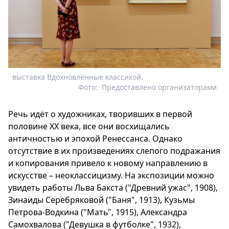
выставка Вдохновлённые классикой.
Фото:
Предоставлено организаторами
Речь идёт о художниках, творивших в первой
половине ХХ века, все они восхищались
античностью и эпохой Ренессанса. Однако
отсутствие в их произведениях слепого подражания
и копирования привело к новому направлению в
искусстве – неоклассицизму. На экспозиции можно
увидеть работы Льва Бакста ("Древний ужас", 1908),
Зинаиды Серебряковой ("Баня", 1913), Кузьмы
Петрова-Водкина ("Мать", 1915), Александра
Самохвалова ("Девушка в футболке", 1932),