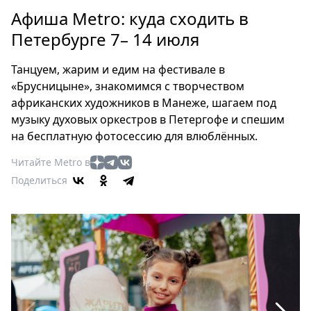
Петербург
Афиша Metro: куда сходить в
Россия
Петербурге 7– 14 июля
Мир
Здоровье
Танцуем, жарим и едим на фестивале в
Еда
«Брусницыне», знакомимся с творчеством
Туризм
африканских художников в Манеже, шагаем под
Мода
музыку духовых оркестров в Петергофе и спешим
Театр
на бесплатную фотосессию для влюблённых.
Кино
Читайте Metro в
Афиша
Поделиться
Книги
Выставки
Пресс-
релизы
О
Metro
Стримы