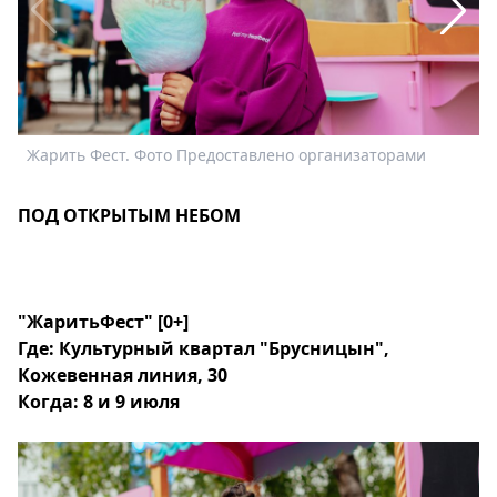
Спецпроекты
Звезды
Выборы
2026
Скачай
Жарить Фест. Фото Предоставлено организаторами
Ф
Metro
ПОД ОТКРЫТЫМ НЕБОМ
"ЖаритьФест" [0+]
Где: Культурный квартал "Брусницын",
Кожевенная линия, 30
Когда: 8 и 9 июля