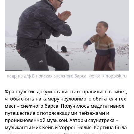
кадр из д/ф В поисках снежного барса.
Фото:
kinopoisk.ru
Французские документалисты отправились в Тибет,
чтобы снять на камеру неуловимого обитателя тех
мест – снежного барса. Получилось медитативное
путешествие с потрясающими пейзажами и
проникновенной музыкой. Авторы саундтрека –
музыканты Ник Кейв и Уоррен Эллис. Картина была