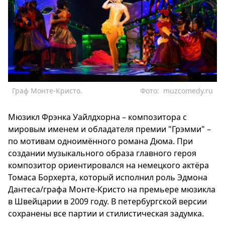
Граф Монте-Кристо.
Фото:
muzcomedy.ru
Мюзикл Фрэнка Уайлдхорна – композитора с
мировым именем и обладателя премии "Грэмми" –
по мотивам одноимённого романа Дюма. При
создании музыкального образа главного героя
композитор ориентировался на немецкого актёра
Томаса Борхерта, который исполнил роль Эдмона
Дантеса/графа Монте-Кристо на премьере мюзикла
в Швейцарии в 2009 году. В петербургской версии
сохранены все партии и стилистическая задумка.