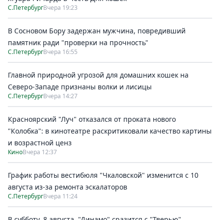
С.Петербург
Вчера 19:23
В Сосновом Бору задержан мужчина, повредивший
памятник ради "проверки на прочность"
С.Петербург
Вчера 16:55
Главной природной угрозой для домашних кошек на
Северо-Западе признаны волки и лисицы
С.Петербург
Вчера 14:27
Красноярский "Луч" отказался от проката нового
"Колобка": в кинотеатре раскритиковали качество картины
и возрастной ценз
Кино
Вчера 12:37
График работы вестибюля "Чкаловской" изменится с 10
августа из-за ремонта эскалаторов
С.Петербург
Вчера 11:24
В субботу, 8 августа, "Динамо" сразится с "Тверью"