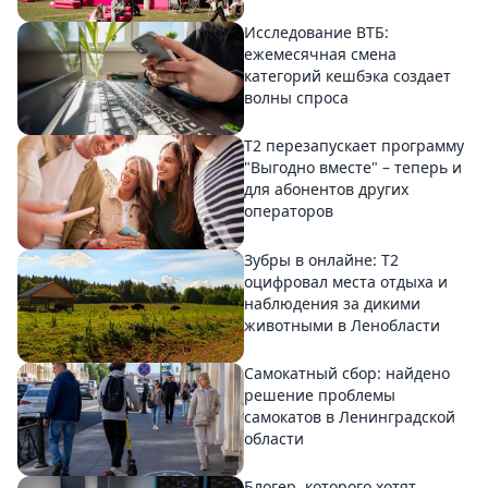
Исследование ВТБ:
ежемесячная смена
категорий кешбэка создает
волны спроса
Т2 перезапускает программу
"Выгодно вместе" – теперь и
для абонентов других
операторов
Зубры в онлайне: Т2
оцифровал места отдыха и
наблюдения за дикими
животными в Ленобласти
Самокатный сбор: найдено
решение проблемы
самокатов в Ленинградской
области
Блогер, которого хотят