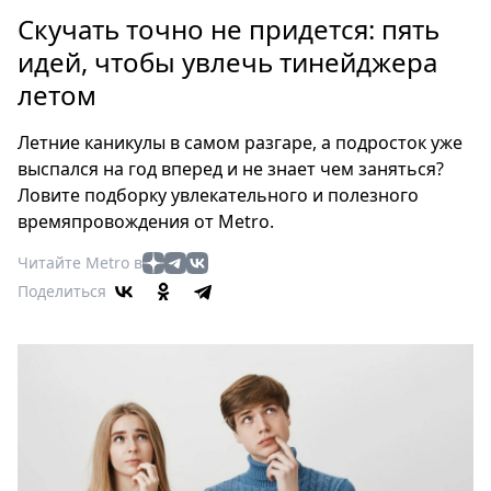
Петербург
Скучать точно не придется: пять
Россия
идей, чтобы увлечь тинейджера
Мир
летом
Здоровье
Еда
Летние каникулы в самом разгаре, а подросток уже
Туризм
выспался на год вперед и не знает чем заняться?
Мода
Ловите подборку увлекательного и полезного
Театр
времяпровождения от Metro.
Кино
Читайте Metro в
Афиша
Поделиться
Книги
Выставки
Пресс-
релизы
О
Metro
Стримы