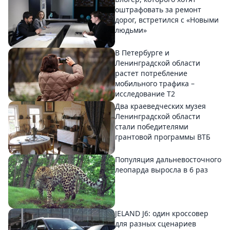
оштрафовать за ремонт
дорог, встретился с «Новыми
людьми»
В Петербурге и
Ленинградской области
растет потребление
мобильного трафика –
исследование T2
Два краеведческих музея
Ленинградской области
стали победителями
грантовой программы ВТБ
Популяция дальневосточного
леопарда выросла в 6 раз
JELAND J6: один кроссовер
для разных сценариев