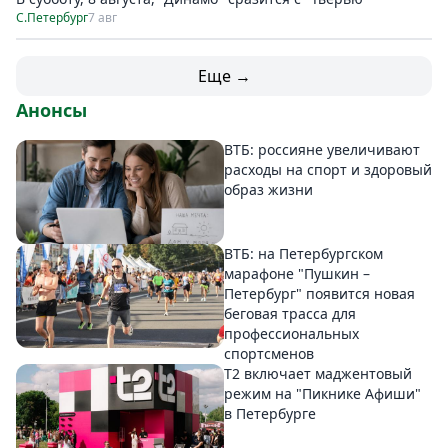
С.Петербург
7 авг
Еще →
Анонсы
ВТБ: россияне увеличивают
расходы на спорт и здоровый
образ жизни
ВТБ: на Петербургском
марафоне "Пушкин –
Петербург" появится новая
беговая трасса для
профессиональных
спортсменов
Т2 включает маджентовый
режим на "Пикнике Афиши"
в Петербурге