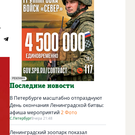
.
РЕКЛАМА
Социальная реклама
Последние новости
В Петербурге масштабно отпразднуют
День окончания Ленинградской битвы:
афиша мероприятий
2 Фото
С.Петербург
Вчера 21:48
Ленинградский зоопарк показал