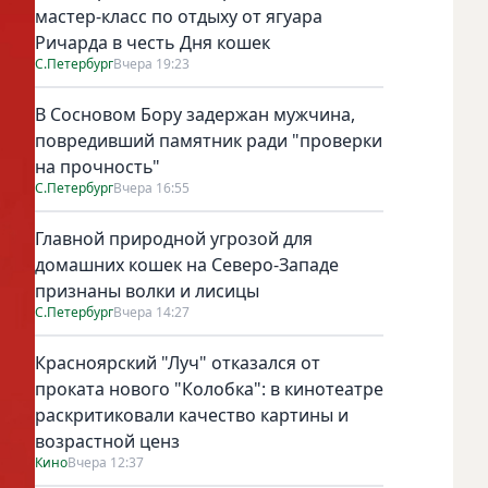
мастер-класс по отдыху от ягуара
Ричарда в честь Дня кошек
С.Петербург
Вчера 19:23
В Сосновом Бору задержан мужчина,
повредивший памятник ради "проверки
на прочность"
С.Петербург
Вчера 16:55
Главной природной угрозой для
домашних кошек на Северо-Западе
признаны волки и лисицы
С.Петербург
Вчера 14:27
Красноярский "Луч" отказался от
проката нового "Колобка": в кинотеатре
раскритиковали качество картины и
возрастной ценз
Кино
Вчера 12:37