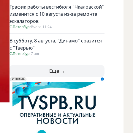
График работы вестибюля "Чкаловской"
изменится с 10 августа из-за ремонта
эскалаторов
С.Петербург
Вчера 11:24
В субботу, 8 августа, "Динамо" сразится
с "Тверью"
С.Петербург
7 авг
Еще →
erid: LdtCK5udn
АО "ГАТР", ИНН: 7841320717
РЕКЛАМА