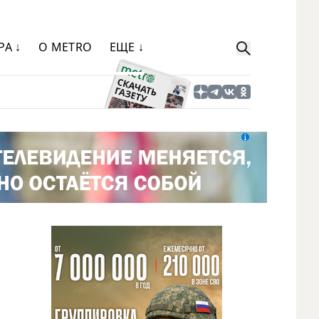
РА ↓
О METRO
ЕЩЕ ↓