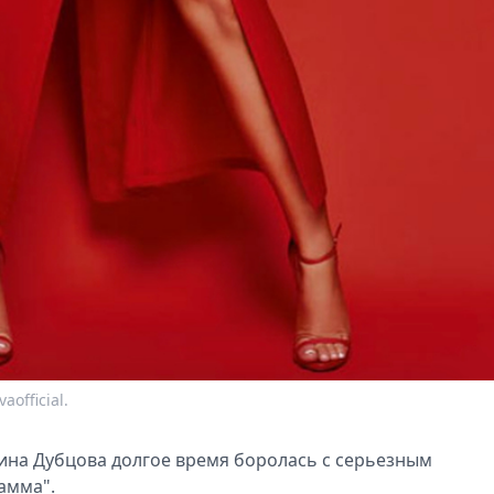
official.
ина Дубцова долгое время боролась с серьезным
амма".