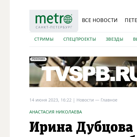
ВСЕ НОВОСТИ
ПЕТ
СТРИМЫ
СПЕЦПРОЕКТЫ
ЗВЕЗДЫ
В
erid: LdtCK5Efv
АО "ГАТР", ИНН: 7841320717
РЕКЛАМА
14 июня 2023, 16:22
|
Новости —
Главное
АНАСТАСИЯ НИКОЛАЕВА
Ирина Дубцова 