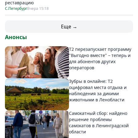
реставрацию
С.Петербург
Вчера 15:18
Еще →
Анонсы
Т2 перезапускает программу
"Выгодно вместе" – теперь и
для абонентов других
операторов
Зубры в онлайне: Т2
оцифровал места отдыха и
наблюдения за дикими
животными в Ленобласти
Самокатный сбор: найдено
решение проблемы
самокатов в Ленинградской
области