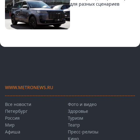
для разных сценариев
WWW.METRONEWS.RU
Все новости
Фото и видео
Петербург
Здоровье
Россия
Туризм
Мир
Театр
Афиша
Пресс-релизы
Кино