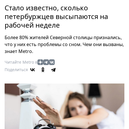
Петербург
Стало известно, сколько
Россия
петербуржцев высыпаются на
Мир
рабочей неделе
Здоровье
Еда
Более 80% жителей Северной столицы признались,
Туризм
что у них есть проблемы со сном. Чем они вызваны,
Мода
знает Metro.
Театр
Читайте Metro в
Кино
Поделиться
Афиша
Книги
Выставки
Пресс-
релизы
О
Metro
Стримы