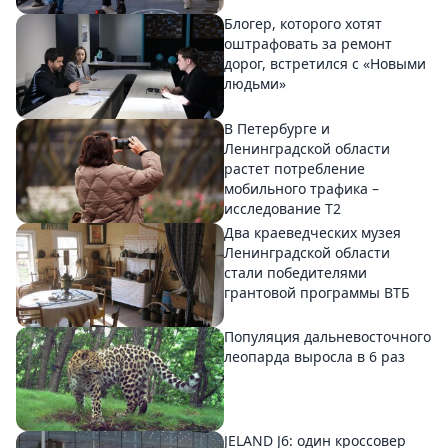
Блогер, которого хотят
оштрафовать за ремонт
дорог, встретился с «Новыми
людьми»
В Петербурге и
Ленинградской области
растет потребление
мобильного трафика –
исследование T2
Два краеведческих музея
Ленинградской области
стали победителями
грантовой программы ВТБ
Популяция дальневосточного
леопарда выросла в 6 раз
JELAND J6: один кроссовер