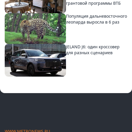
грантовой программы ВТБ
Популяция дальневосточного
леопарда выросла в 6 раз
JELAND J6: один кроссовер
для разных сценариев
WWW.METRONEWS.RU