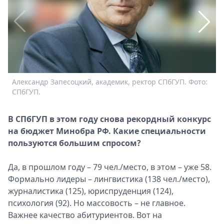
Спецпроекты
Звезды
Выборы
2026
Скачай
Metro
Александр Запесоцкий, академик, ректор СПбГУП. Фото:
С
СПбГУП.
В СПбГУП в этом году снова рекордный конкурс
на бюджет Минобра РФ. Какие специальности
пользуются большим спросом?
Да, в прошлом году – 79 чел./место, в этом – уже 58.
Формально лидеры – лингвистика (138 чел./место),
журналистика (125), юриспруденция (124),
психология (92). Но массовость – не главное.
Важнее качество абитуриентов. Вот на