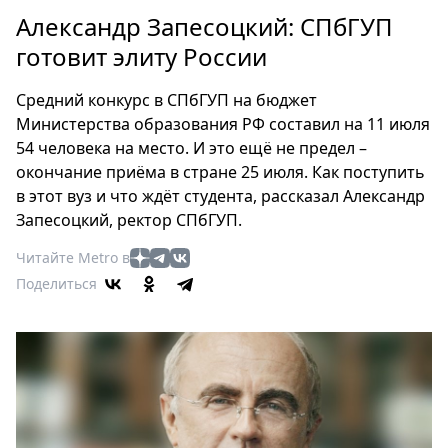
Петербург
Александр Запесоцкий: СПбГУП
Россия
готовит элиту России
Мир
Здоровье
Средний конкурс в СПбГУП на бюджет
Еда
Министерства образования РФ составил на 11 июля
Туризм
54 человека на место. И это ещё не предел –
Мода
окончание приёма в стране 25 июля. Как поступить
Театр
в этот вуз и что ждёт студента, рассказал Александр
Запесоцкий, ректор СПбГУП.
Кино
Афиша
Читайте Metro в
Книги
Поделиться
Выставки
Пресс-
релизы
О
Metro
Стримы