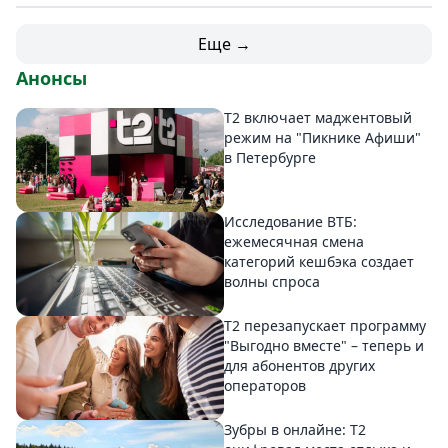
Еще →
Анонсы
Т2 включает маджентовый
режим на "Пикнике Афиши"
в Петербурге
Исследование ВТБ:
ежемесячная смена
категорий кешбэка создает
волны спроса
Т2 перезапускает программу
"Выгодно вместе" – теперь и
для абонентов других
операторов
Зубры в онлайне: Т2