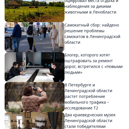
оцифровал места отдыха и
наблюдения за дикими
животными в Ленобласти
Самокатный сбор: найдено
решение проблемы
самокатов в Ленинградской
области
Блогер, которого хотят
оштрафовать за ремонт
дорог, встретился с «Новыми
людьми»
В Петербурге и
Ленинградской области
растет потребление
мобильного трафика –
исследование T2
Два краеведческих музея
Ленинградской области
стали победителями