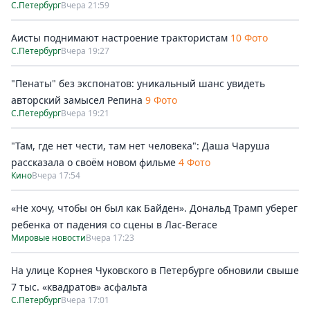
С.Петербург
Вчера 21:59
Аисты поднимают настроение трактористам
10 Фото
С.Петербург
Вчера 19:27
"Пенаты" без экспонатов: уникальный шанс увидеть
авторский замысел Репина
9 Фото
С.Петербург
Вчера 19:21
"Там, где нет чести, там нет человека": Даша Чаруша
рассказала о своём новом фильме
4 Фото
Кино
Вчера 17:54
«Не хочу, чтобы он был как Байден». Дональд Трамп уберег
ребенка от падения со сцены в Лас-Вегасе
Мировые новости
Вчера 17:23
На улице Корнея Чуковского в Петербурге обновили свыше
7 тыс. «квадратов» асфальта
С.Петербург
Вчера 17:01