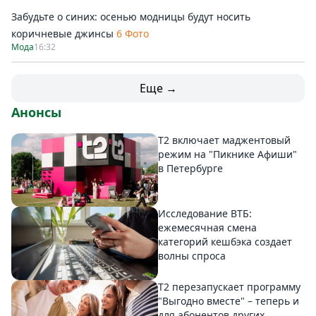
Забудьте о синих: осенью модницы будут носить
коричневые джинсы
6 Фото
Мода
16:32
Еще →
Анонсы
Т2 включает маджентовый
режим на "Пикнике Афиши"
в Петербурге
Исследование ВТБ:
ежемесячная смена
категорий кешбэка создает
волны спроса
Т2 перезапускает программу
"Выгодно вместе" – теперь и
для абонентов других