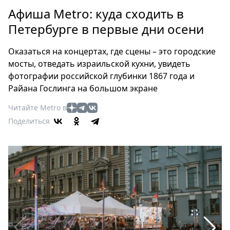
Петербург
Афиша Metro: куда сходить в
Россия
Петербурге в первые дни осени
Мир
Здоровье
Оказаться на концертах, где сцены – это городские
Еда
мосты, отведать израильской кухни, увидеть
Туризм
фотографии российской глубинки 1867 года и
Мода
Райана Гослинга на большом экране
Театр
Читайте Metro в
Кино
Поделиться
Афиша
Книги
Выставки
Пресс-
релизы
О
Metro
Стримы