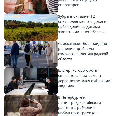
операторов
Зубры в онлайне: Т2
оцифровал места отдыха и
наблюдения за дикими
животными в Ленобласти
Самокатный сбор: найдено
решение проблемы
самокатов в Ленинградской
области
Блогер, которого хотят
оштрафовать за ремонт
дорог, встретился с «Новыми
людьми»
В Петербурге и
Ленинградской области
растет потребление
мобильного трафика –