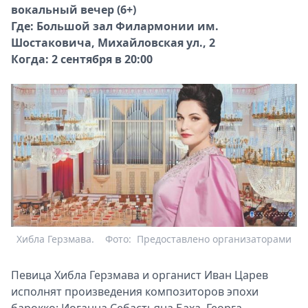
вокальный вечер (6+)
Где: Большой зал Филармонии им.
Шостаковича, Михайловская ул., 2
Когда: 2 сентября в 20:00
Хибла Герзмава.
Фото:
Предоставлено организаторами
Певица Хибла Герзмава и органист Иван Царев
исполнят произведения композиторов эпохи
барокко: Иоганна Себастьяна Баха, Георга