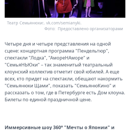
Театр Семьянюки:. vk.com/semianyki.
Фото:
Предоставлено организаторами
Четыре дня и четыре представления на одной
сцене: концертная программа "Пендельтюр",
спектакли "Лодка", "АмореНАморе" и
"СемьяНЬЮки" – так знаменитый театральный
клоунский коллектив отметит свой юбилей. А еще
всех, кто придет на спектакли, обещают накормить
"Семьянюки Щами", показать "СемьянюКино" и
рассказать о том, где в Петербурге есть Дом клоуна.
Билеты по единой праздничной цене.
Иммерсивные шоу 360° "Мечты о Японии" и