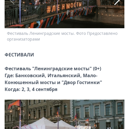
Спецпроекты
Звезды
Выборы
2026
Фестиваль Ленинградские мосты. Фото Предоставлено
б
Скачай
организаторами
Metro
ФЕСТИВАЛИ
Фестиваль "Ленинградские мосты" (0+)
Где: Банковский, Итальянский, Мало-
Конюшенный мосты и "Двор Гостинки"
Когда: 2, 3, 4 сентября