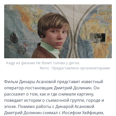
Кадр из фильма Не болит голова у дятла.
Фото:
Предоставлено организаторами
Фильм Динары Асановой представит известный
оператор-постановщик Дмитрий Долинин. Он
расскажет о том, как и где снимали картину,
поведает истории о съемочной группе, городе и
эпохе. Помимо работы с Динарой Асановой
Дмитрий Долинин снимал с Иосифом Хейфицем,