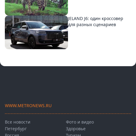
JELAND J6: один кроссовер
для разных сценариев
WWW.METRONEWS.RU
Все новости
Фото и видео
Петербург
Здоровье
Россия
Туризм