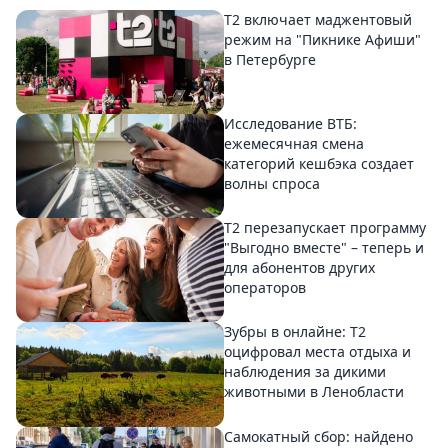
Т2 включает маджентовый
режим на "Пикнике Афиши"
в Петербурге
Исследование ВТБ:
ежемесячная смена
категорий кешбэка создает
волны спроса
Т2 перезапускает программу
"Выгодно вместе" – теперь и
для абонентов других
операторов
Зубры в онлайне: Т2
оцифровал места отдыха и
наблюдения за дикими
животными в Ленобласти
Самокатный сбор: найдено