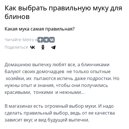
Петербург
Как выбрать правильную муку для
Россия
блинов
Мир
Здоровье
Какая мука самая правильная?
Еда
Читайте Metro в
Туризм
Поделиться
Мода
Театр
Кино
Домашнюю выпечку любят все, а блинчиками
балуют своих домочадцев не только опытные
Афиша
хозяйки, их пытаются испечь даже подростки. Но
Книги
нужны опыт и знания, чтобы они получились
Выставки
красивыми, тонкими и нежными…
Пресс-
релизы
В магазинах есть огромный выбор муки. И надо
О
сделать правильный выбор, ведь от ее качества
зависит вкус и вид будущей выпечки.
Metro
Стримы