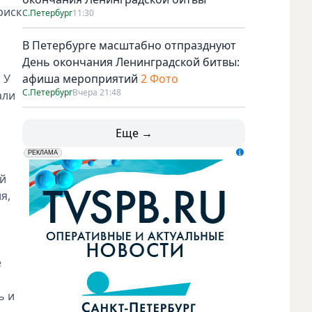
риск
С.Петербург
11:30
В Петербурге масштабно отпразднуют
День окончания Ленинградской битвы:
 У
афиша мероприятий
2 Фото
С.Петербург
Вчера 21:48
али
Еще →
erid: LdtCK5udn
АО "ГАТР", ИНН: 7841320717
РЕКЛАМА
й
я,
е
ь и