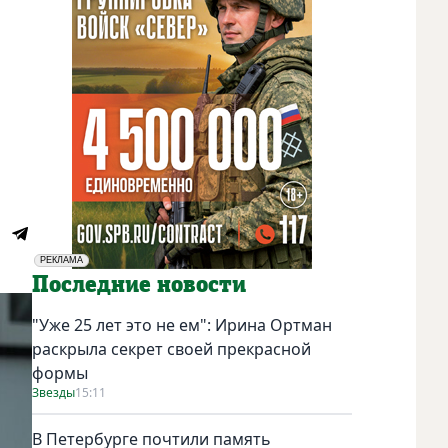
РЕКЛАМА
Социальная реклама
Последние новости
"Уже 25 лет это не ем": Ирина Ортман
раскрыла секрет своей прекрасной
формы
Звезды
15:11
В Петербурге почтили память