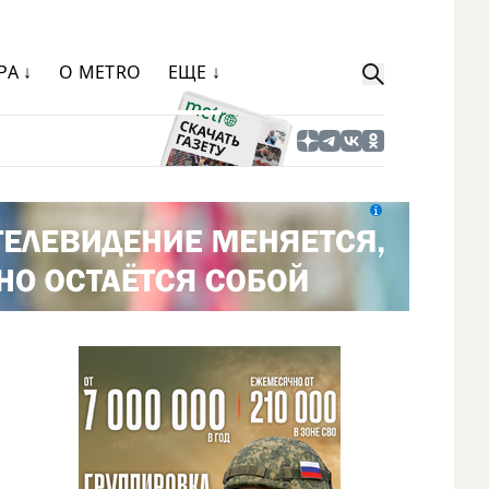
РА ↓
О METRO
ЕЩЕ ↓