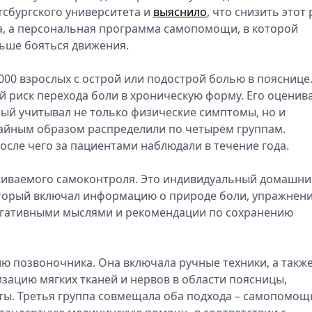
тсбургского университета и
выяснило
, что снизить этот 
а, а персональная программа самопомощи, в которой
ньше бояться движения.
00 взрослых с острой или подострой болью в пояснице.
й риск перехода боли в хроническую форму. Его оценив
ый учитывал не только физические симптомы, но и
чайным образом распределили по четырём группам.
осле чего за пациентами наблюдали в течение года.
живаемого самоконтроля. Это индивидуальный домашни
торый включал информацию о природе боли, упражнени
негативными мыслями и рекомендации по сохранению
ю позвоночника. Она включала ручные техники, а такж
ацию мягких тканей и нервов в области поясницы,
ы. Третья группа совмещала оба подхода – самопомощ