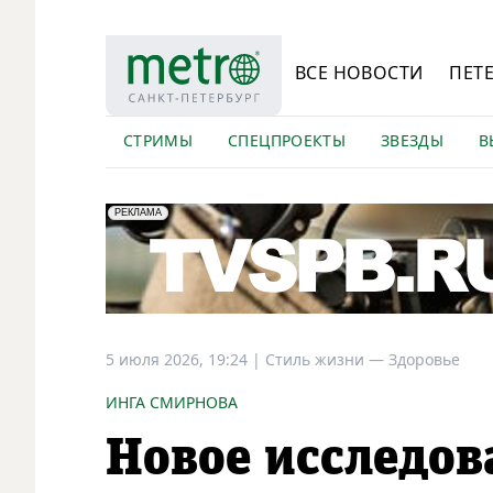
ВСЕ НОВОСТИ
ПЕТ
СТРИМЫ
СПЕЦПРОЕКТЫ
ЗВЕЗДЫ
В
erid: LdtCK5Efv
АО "ГАТР", ИНН: 7841320717
РЕКЛАМА
5 июля 2026, 19:24
|
Стиль жизни —
Здоровье
ИНГА СМИРНОВА
Новое исследов