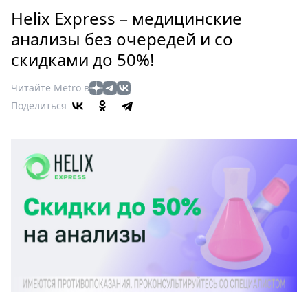
Петербург
Helix Express – медицинские
Россия
анализы без очередей и со
Мир
скидками до 50%!
Здоровье
Еда
Читайте Metro в
Туризм
Поделиться
Мода
Театр
Кино
Афиша
Книги
Выставки
Пресс-
релизы
О
Metro
Стримы