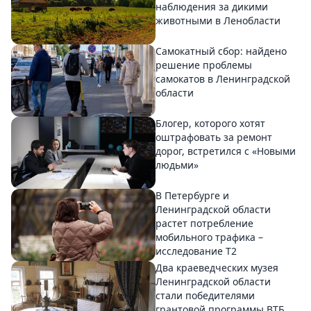
наблюдения за дикими
животными в Ленобласти
Самокатный сбор: найдено
решение проблемы
самокатов в Ленинградской
области
Блогер, которого хотят
оштрафовать за ремонт
дорог, встретился с «Новыми
людьми»
В Петербурге и
Ленинградской области
растет потребление
мобильного трафика –
исследование T2
Два краеведческих музея
Ленинградской области
стали победителями
грантовой программы ВТБ