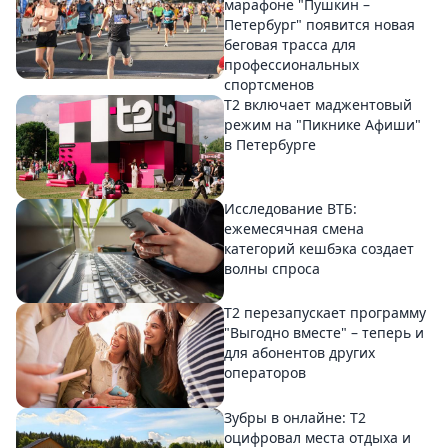
марафоне "Пушкин –
Петербург" появится новая
беговая трасса для
профессиональных
спортсменов
Т2 включает маджентовый
режим на "Пикнике Афиши"
в Петербурге
Исследование ВТБ:
ежемесячная смена
категорий кешбэка создает
волны спроса
Т2 перезапускает программу
"Выгодно вместе" – теперь и
для абонентов других
операторов
Зубры в онлайне: Т2
оцифровал места отдыха и