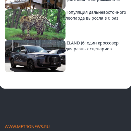
Популяция дальневосточного
леопарда выросла в 6 раз
JELAND J6: один кроссовер
для разных сценариев
WWW.METRONEWS.RU