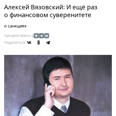
Петербург
Алексей Вязовский: И ещё раз
Россия
о финансовом суверенитете
Мир
Здоровье
о санкциях
Еда
Читайте Metro в
Туризм
Поделиться
Мода
Театр
Кино
Афиша
Книги
Выставки
Пресс-
релизы
О
Metro
Стримы