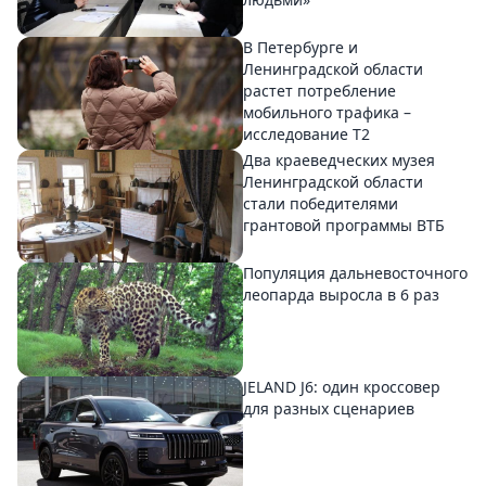
В Петербурге и
Ленинградской области
растет потребление
мобильного трафика –
исследование T2
Два краеведческих музея
Ленинградской области
стали победителями
грантовой программы ВТБ
Популяция дальневосточного
леопарда выросла в 6 раз
JELAND J6: один кроссовер
для разных сценариев