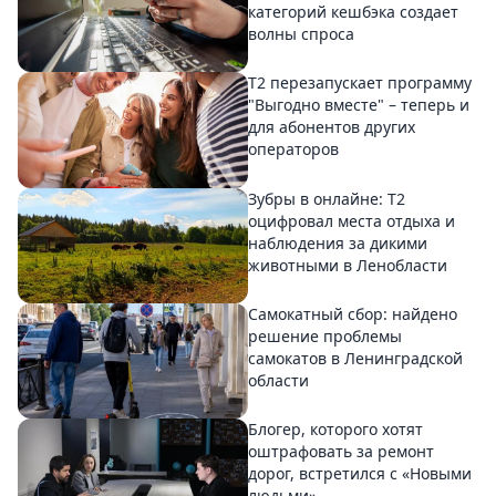
категорий кешбэка создает
волны спроса
Т2 перезапускает программу
"Выгодно вместе" – теперь и
для абонентов других
операторов
Зубры в онлайне: Т2
оцифровал места отдыха и
наблюдения за дикими
животными в Ленобласти
Самокатный сбор: найдено
решение проблемы
самокатов в Ленинградской
области
Блогер, которого хотят
оштрафовать за ремонт
дорог, встретился с «Новыми
людьми»