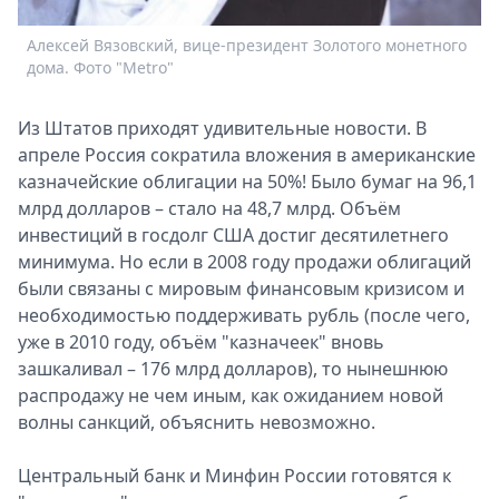
Спецпроекты
Алексей Вязовский, вице-президент Золотого монетного
Звезды
дома. Фото "Metro"
Выборы
2026
Из Штатов приходят удивительные новости. В
Скачай
апреле Россия сократила вложения в американские
Metro
казначейские облигации на 50%! Было бумаг на 96,1
млрд долларов – стало на 48,7 млрд. Объём
инвестиций в госдолг США достиг десятилетнего
минимума. Но если в 2008 году продажи облигаций
были связаны с мировым финансовым кризисом и
необходимостью поддерживать рубль (после чего,
уже в 2010 году, объём "казначеек" вновь
зашкаливал – 176 млрд долларов), то нынешнюю
распродажу не чем иным, как ожиданием новой
волны санкций, объяснить невозможно.
Центральный банк и Минфин России готовятся к