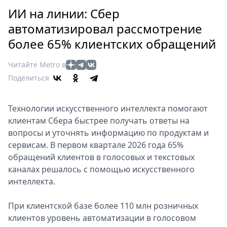
Петербург
ИИ на линии: Сбер
Россия
автоматизировал рассмотрение
Мир
более 65% клиентских обращений
Здоровье
Еда
Читайте Metro в
Туризм
Поделиться
Мода
Театр
Технологии искусственного интеллекта помогают
Кино
клиентам Сбера быстрее получать ответы на
Афиша
вопросы и уточнять информацию по продуктам и
Книги
сервисам. В первом квартале 2026 года 65%
Выставки
обращений клиентов в голосовых и текстовых
каналах решалось с помощью искусственного
Пресс-
интеллекта.
релизы
О
При клиентской базе более 110 млн розничных
Metro
клиентов уровень автоматизации в голосовом
Стримы