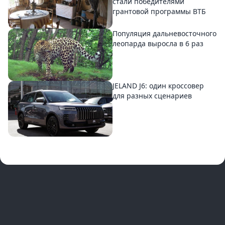
стали победителями
грантовой программы ВТБ
Популяция дальневосточного
леопарда выросла в 6 раз
JELAND J6: один кроссовер
для разных сценариев