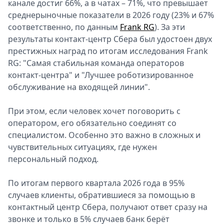
канале достиг 66%, а в чатах – 71%, что превышает
Спецпроекты
среднерыночные показатели в 2026 году (23% и 67%
Звезды
соответственно, по данным
Frank RG
). За эти
Выборы
результаты контакт-центр Сбера был удостоен двух
2026
престижных наград по итогам исследования Frank
Скачай
RG: "Самая стабильная команда операторов
Metro
контакт-центра" и "Лучшее роботизированное
обслуживание на входящей линии".
При этом, если человек хочет поговорить с
оператором, его обязательно соединят со
специалистом. Особенно это важно в сложных и
чувствительных ситуациях, где нужен
персональный подход.
По итогам первого квартала 2026 года в 95%
случаев клиенты, обратившиеся за помощью в
контактный центр Сбера, получают ответ сразу на
звонке и только в 5% случаев банк берёт