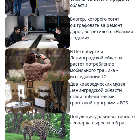
области
Блогер, которого хотят
оштрафовать за ремонт
дорог, встретился с «Новыми
людьми»
В Петербурге и
Ленинградской области
растет потребление
мобильного трафика –
исследование T2
Два краеведческих музея
Ленинградской области
стали победителями
грантовой программы ВТБ
Популяция дальневосточного
леопарда выросла в 6 раз