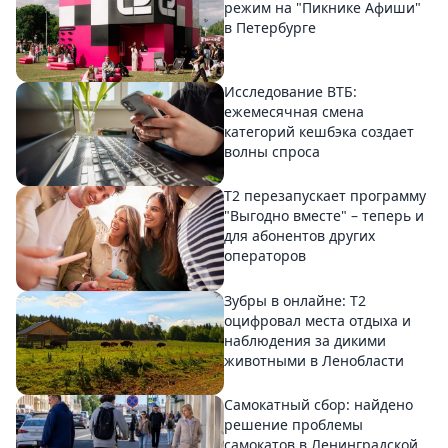
режим на "Пикнике Афиши"
в Петербурге
Исследование ВТБ:
ежемесячная смена
категорий кешбэка создает
волны спроса
Т2 перезапускает программу
"Выгодно вместе" – теперь и
для абонентов других
операторов
Зубры в онлайне: Т2
оцифровал места отдыха и
наблюдения за дикими
животными в Ленобласти
Самокатный сбор: найдено
решение проблемы
самокатов в Ленинградской