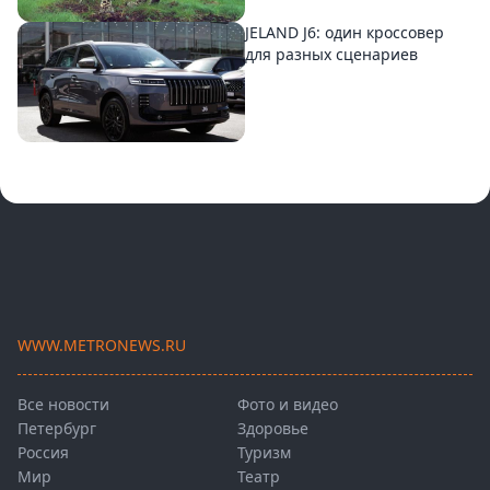
JELAND J6: один кроссовер
для разных сценариев
WWW.METRONEWS.RU
Все новости
Фото и видео
Петербург
Здоровье
Россия
Туризм
Мир
Театр