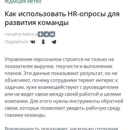
Петербург
РЕДАКЦИЯ METRO
Россия
Как использовать HR-опросы для
Мир
развития команды
Здоровье
Еда
Читайте Metro в
Туризм
Поделиться
Мода
Театр
Управление персоналом строится не только на
Кино
показателях выручки, текучести и выполнении
Афиша
планов. Эти данные показывают результат, но не
объясняют, почему сотрудники теряют интерес к
Книги
задачам, хуже взаимодействуют с руководителем
Выставки
или не видят связи между своей работой и целями
Пресс-
компании. Для этого нужны инструменты обратной
релизы
связи, которые позволяют увидеть рабочую среду
О
глазами команды.
Metro
Вовлеченность показывает, насколько сотрудник
Стримы